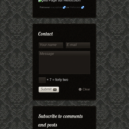
Retrouvez
maryophoto
sur
Hellocoton
× 7 = forty two
Submit
Clear