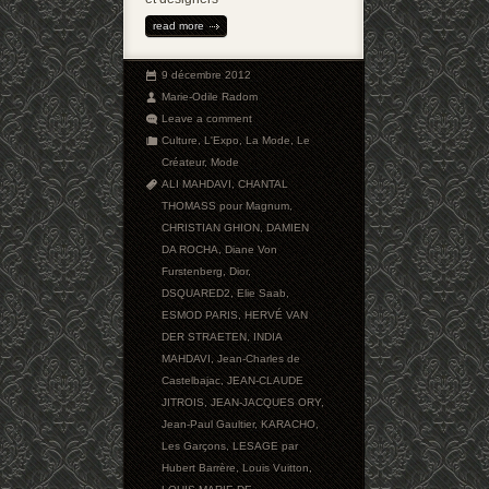
read more
9 décembre 2012
Marie-Odile Radom
Leave a comment
Culture
,
L'Expo
,
La Mode
,
Le
Créateur
,
Mode
ALI MAHDAVI
,
CHANTAL
THOMASS pour Magnum
,
CHRISTIAN GHION
,
DAMIEN
DA ROCHA
,
Diane Von
Furstenberg
,
Dior
,
DSQUARED2
,
Elie Saab
,
ESMOD PARIS
,
HERVÉ VAN
DER STRAETEN
,
INDIA
MAHDAVI
,
Jean-Charles de
Castelbajac
,
JEAN-CLAUDE
JITROIS
,
JEAN-JACQUES ORY
,
Jean-Paul Gaultier
,
KARACHO
,
Les Garçons
,
LESAGE par
Hubert Barrère
,
Louis Vuitton
,