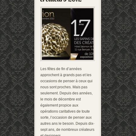
Les fêtes de fin d’années
approchent à grands pas et les
occasions de penser à ceux qui
nous sont proches. Mais pas
seulement. Depuis des années,
le mois de décembre est
également propice aux
opérations caritatives de toute
sorte, l’occasion de penser aux
autres ans le besoin. Depuis dix-
sept ans, de nombreux créateurs
et designers