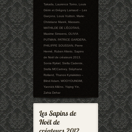
Takada
,
Laurence Torno
,
Louis
Gérin et Grégory Lamaud – Les
Garçons
,
Louis Vuitton
,
Marie-
Christiane Marek
,
Massato
,
MATHILDE DE L’ÉCOTAIS
,
Maxime Simoens
,
OLIVIA
PUTMAN
,
PATRICE GARDERA
,
PHILIPPE SOUSSAN
,
Pierre
Hermé
,
Ruben Alterio
,
Sapins
de Noël de créateurs 2013
,
Sonia Rykiel
,
Stella Cadente
,
Stella MCCartney
,
Stéphane
Rolland
,
Thanos Kyriakides –
Blind Adam
,
WOOYOUNGMI
,
Yannick Alléno
,
Yiqing Yin
,
Zahia Dehar