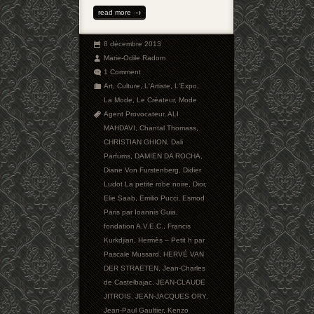
read more
8 décembre 2013
Marie-Odile Radom
1 Comment
Art
,
Culture
,
L'Artiste
,
L'Expo
,
La Mode
,
Le Créateur
,
Mode
Agent Provocateur
,
ALI
MAHDAVI
,
Chantal Thomass
,
CHRISTIAN GHION
,
Dali
Parfums
,
DAMIEN DA ROCHA
,
Diane Von Furstenberg
,
Didier
Ludot La petite robe noire
,
Dior
,
Elie Saab
,
Emilio Pucci
,
Esmod
Paris par Ioannis Guia
,
fondation A.V.E.C.
,
Francis
Kurkdjian
,
Hermès – Petit h par
Pascale Mussard
,
HERVÉ VAN
DER STRAETEN
,
Jean-Charles
de Castelbajac
,
JEAN-CLAUDE
JITROIS
,
JEAN-JACQUES ORY
,
Jean-Paul Gaultier
,
Kenzo