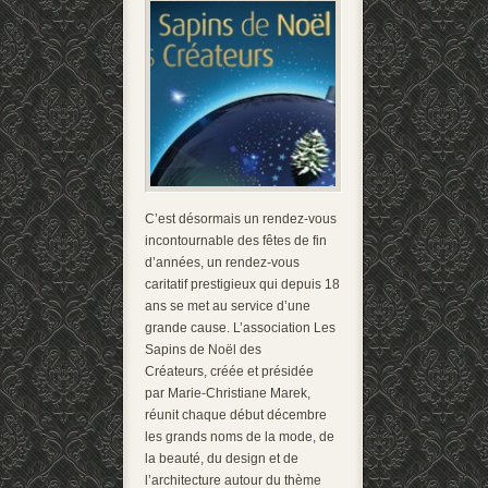
C’est désormais un rendez-vous
incontournable des fêtes de fin
d’années, un rendez-vous
caritatif prestigieux qui depuis 18
ans se met au service d’une
grande cause. L’association Les
Sapins de Noël des
Créateurs, créée et présidée
par Marie-Christiane Marek,
réunit chaque début décembre
les grands noms de la mode, de
la beauté, du design et de
l’architecture autour du thème