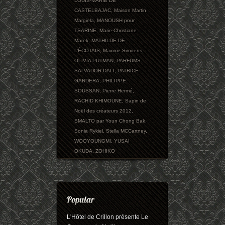
LOUIS-MARIE DE
CASTELBAJAC
,
Maison Martin
Margiela
,
MANOUSH pour
TSARINE
,
Marie-Christiane
Marek
,
MATHILDE DE
L’ÉCOTAIS
,
Maxime Simoens
,
OLIVIA PUTMAN
,
PARFUMS
SALVADOR DALI
,
PATRICE
GARDERA
,
PHILIPPE
SOUSSAN
,
Pierre Hermé
,
RACHID KHIMOUNE
,
Sapin de
Noël des créateurs 2012
,
SMALTO par Youn Chong Bak
,
Sonia Rykiel
,
Stella MCCartney
,
WOOYOUNGMI
,
YUSAI
OKUDA
,
ZOHIKO
L'Hôtel de Crillon présente Le