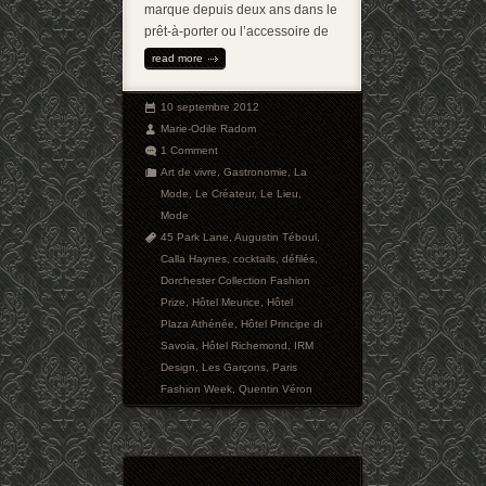
marque depuis deux ans dans le
prêt-à-porter ou l’accessoire de
read more
10 septembre 2012
Marie-Odile Radom
1 Comment
Art de vivre
,
Gastronomie
,
La
Mode
,
Le Créateur
,
Le Lieu
,
Mode
45 Park Lane
,
Augustin Téboul
,
Calla Haynes
,
cocktails
,
défilés
,
Dorchester Collection Fashion
Prize
,
Hôtel Meurice
,
Hôtel
Plaza Athénée
,
Hôtel Principe di
Savoia
,
Hôtel Richemond
,
IRM
Design
,
Les Garçons
,
Paris
Fashion Week
,
Quentin Véron