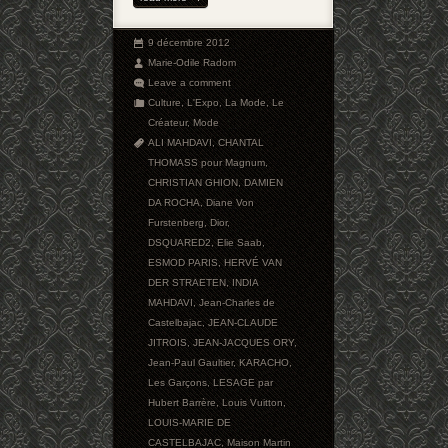
9 décembre 2012
Marie-Odile Radom
Leave a comment
Culture
,
L'Expo
,
La Mode
,
Le
Créateur
,
Mode
ALI MAHDAVI
,
CHANTAL
THOMASS pour Magnum
,
CHRISTIAN GHION
,
DAMIEN
DA ROCHA
,
Diane Von
Furstenberg
,
Dior
,
DSQUARED2
,
Elie Saab
,
ESMOD PARIS
,
HERVÉ VAN
DER STRAETEN
,
INDIA
MAHDAVI
,
Jean-Charles de
Castelbajac
,
JEAN-CLAUDE
JITROIS
,
JEAN-JACQUES ORY
,
Jean-Paul Gaultier
,
KARACHO
,
Les Garçons
,
LESAGE par
Hubert Barrère
,
Louis Vuitton
,
LOUIS-MARIE DE
CASTELBAJAC
,
Maison Martin