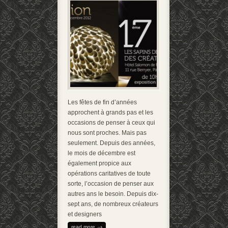
Les fêtes de fin d’années
approchent à grands pas et les
occasions de penser à ceux qui
nous sont proches. Mais pas
seulement. Depuis des années,
le mois de décembre est
également propice aux
opérations caritatives de toute
sorte, l’occasion de penser aux
autres ans le besoin. Depuis dix-
sept ans, de nombreux créateurs
et designers
read more