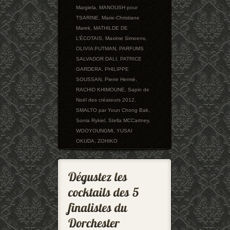
Margiela
,
MANOUSH pour
TSARINE
,
Marie-Christiane
Marek
,
MATHILDE DE
L’ÉCOTAIS
,
Maxime Simoens
,
OLIVIA PUTMAN
,
PARFUMS
SALVADOR DALI
,
PATRICE
GARDERA
,
PHILIPPE
SOUSSAN
,
Pierre Hermé
,
RACHID KHIMOUNE
,
Sapin de
Noël des créateurs 2012
,
SMALTO par Youn Chong Bak
,
Sonia Rykiel
,
Stella MCCartney
,
WOOYOUNGMI
,
YUSAI
OKUDA
,
ZOHIKO