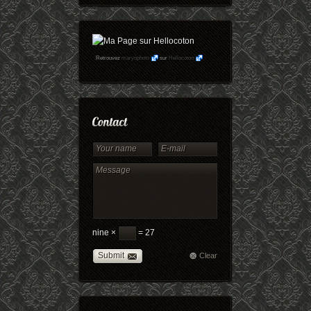
Retrouvez
maryophoto
sur
Hellocoton
nine ×
= 27
Submit
Clear