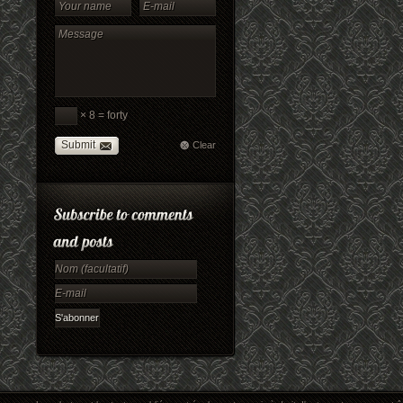
× 8 = forty
Submit
Clear