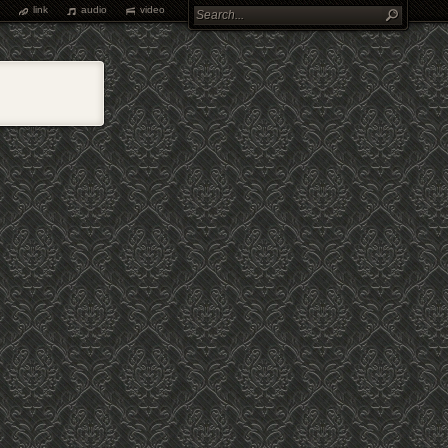
link
audio
video