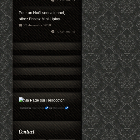
no comments
Pour un Noël sensationnel,
offrez l'Instax Mini Liplay
22 décembre 2019
no comments
Retrouvez
maryophoto
sur
Hellocoton