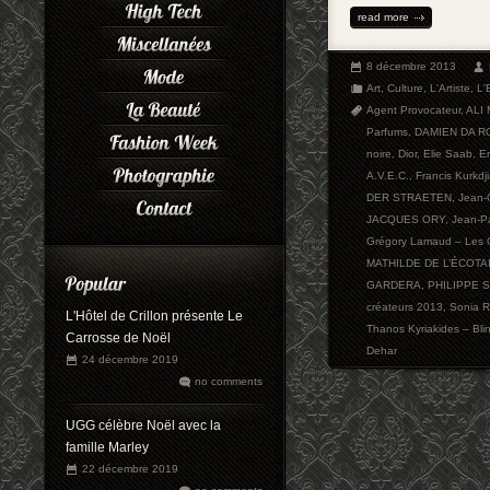
read more
8 décembre 2013
Art
,
Culture
,
L'Artiste
,
L'
Agent Provocateur
,
ALI
Parfums
,
DAMIEN DA R
noire
,
Dior
,
Elie Saab
,
Em
A.V.E.C.
,
Francis Kurkdj
DER STRAETEN
,
Jean-
JACQUES ORY
,
Jean-Pa
Grégory Lamaud – Les 
MATHILDE DE L’ÉCOTA
GARDERA
,
PHILIPPE 
créateurs 2013
,
Sonia R
L'Hôtel de Crillon présente Le
Thanos Kyriakides – Bl
Carrosse de Noël
Dehar
24 décembre 2019
no comments
UGG célèbre Noël avec la
famille Marley
22 décembre 2019