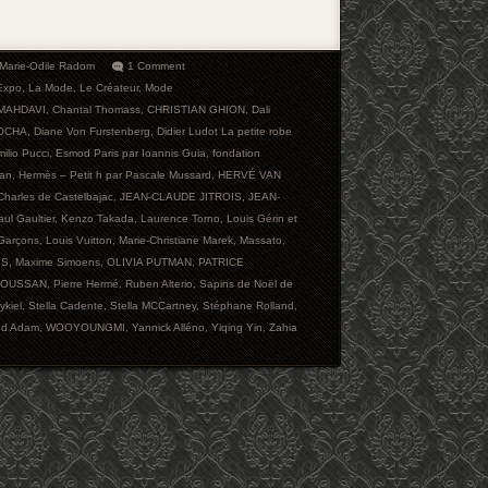
Marie-Odile Radom
1 Comment
Expo
,
La Mode
,
Le Créateur
,
Mode
 MAHDAVI
,
Chantal Thomass
,
CHRISTIAN GHION
,
Dali
OCHA
,
Diane Von Furstenberg
,
Didier Ludot La petite robe
ilio Pucci
,
Esmod Paris par Ioannis Guia
,
fondation
ian
,
Hermès – Petit h par Pascale Mussard
,
HERVÉ VAN
Charles de Castelbajac
,
JEAN-CLAUDE JITROIS
,
JEAN-
ul Gaultier
,
Kenzo Takada
,
Laurence Torno
,
Louis Gérin et
Garçons
,
Louis Vuitton
,
Marie-Christiane Marek
,
Massato
,
IS
,
Maxime Simoens
,
OLIVIA PUTMAN
,
PATRICE
SOUSSAN
,
Pierre Hermé
,
Ruben Alterio
,
Sapins de Noël de
ykiel
,
Stella Cadente
,
Stella MCCartney
,
Stéphane Rolland
,
ind Adam
,
WOOYOUNGMI
,
Yannick Alléno
,
Yiqing Yin
,
Zahia