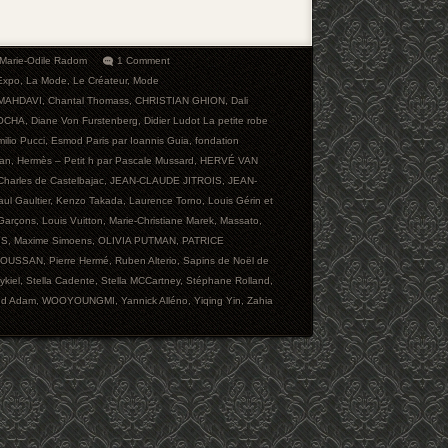
Marie-Odile Radom
1 Comment
Expo
,
La Mode
,
Le Créateur
,
Mode
 MAHDAVI
,
Chantal Thomass
,
CHRISTIAN GHION
,
Dali
OCHA
,
Diane Von Furstenberg
,
Didier Ludot La petite robe
ilio Pucci
,
Esmod Paris par Ioannis Guia
,
fondation
ian
,
Hermès – Petit h par Pascale Mussard
,
HERVÉ VAN
Charles de Castelbajac
,
JEAN-CLAUDE JITROIS
,
JEAN-
ul Gaultier
,
Kenzo Takada
,
Laurence Torno
,
Louis Gérin et
Garçons
,
Louis Vuitton
,
Marie-Christiane Marek
,
Massato
,
IS
,
Maxime Simoens
,
OLIVIA PUTMAN
,
PATRICE
SOUSSAN
,
Pierre Hermé
,
Ruben Alterio
,
Sapins de Noël de
ykiel
,
Stella Cadente
,
Stella MCCartney
,
Stéphane Rolland
,
ind Adam
,
WOOYOUNGMI
,
Yannick Alléno
,
Yiqing Yin
,
Zahia