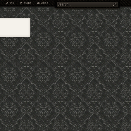
link
audio
video