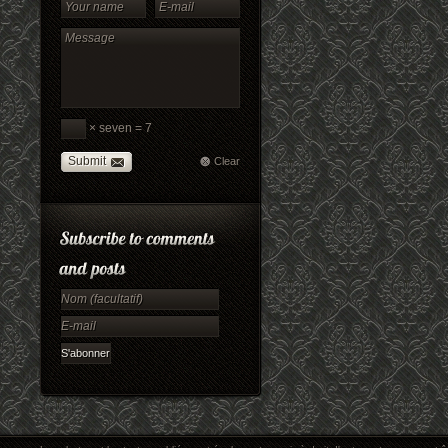
× seven = 7
Submit
Clear