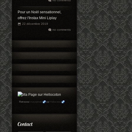
no comments
Pour un Noël sensationnel,
offrez l'Instax Mini Liplay
22 décembre 2019
no comments
Retrouvez
maryophoto
sur
Hellocoton