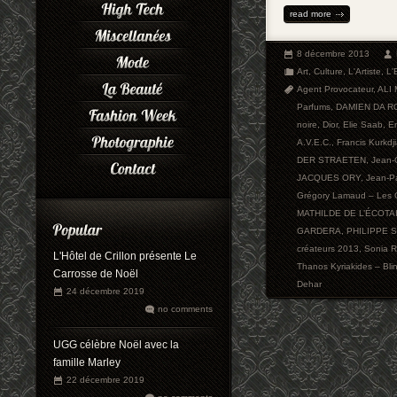
read more
8 décembre 2013
Art
,
Culture
,
L'Artiste
,
L'
Agent Provocateur
,
ALI
Parfums
,
DAMIEN DA R
noire
,
Dior
,
Elie Saab
,
Em
A.V.E.C.
,
Francis Kurkdj
DER STRAETEN
,
Jean-
JACQUES ORY
,
Jean-Pa
Grégory Lamaud – Les 
MATHILDE DE L’ÉCOTA
GARDERA
,
PHILIPPE 
créateurs 2013
,
Sonia R
L'Hôtel de Crillon présente Le
Thanos Kyriakides – Bl
Carrosse de Noël
Dehar
24 décembre 2019
no comments
UGG célèbre Noël avec la
famille Marley
22 décembre 2019