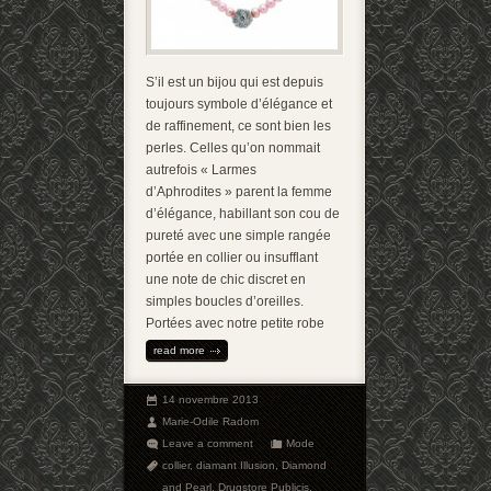
S’il est un bijou qui est depuis
toujours symbole d’élégance et
de raffinement, ce sont bien les
perles. Celles qu’on nommait
autrefois « Larmes
d’Aphrodites » parent la femme
d’élégance, habillant son cou de
pureté avec une simple rangée
portée en collier ou insufflant
une note de chic discret en
simples boucles d’oreilles.
Portées avec notre petite robe
read more
14 novembre 2013
Marie-Odile Radom
Leave a comment
Mode
collier
,
diamant Illusion
,
Diamond
and Pearl
,
Drugstore Publicis
,