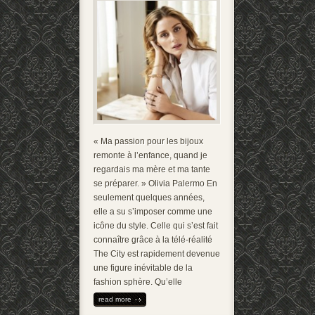
« Ma passion pour les bijoux
remonte à l’enfance, quand je
regardais ma mère et ma tante
se préparer. » Olivia Palermo En
seulement quelques années,
elle a su s’imposer comme une
icône du style. Celle qui s’est fait
connaître grâce à la télé-réalité
The City est rapidement devenue
une figure inévitable de la
fashion sphère. Qu’elle
read more