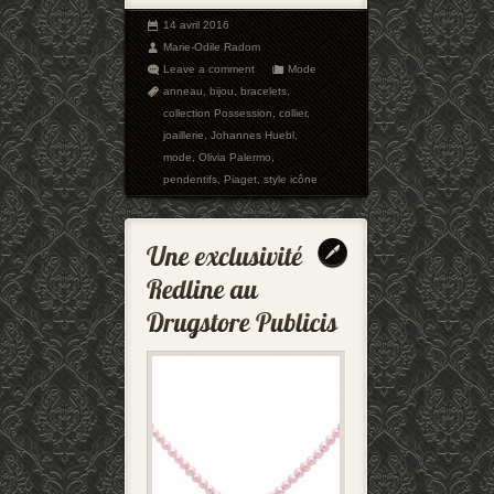
14 avril 2016
Marie-Odile Radom
Leave a comment
Mode
anneau
,
bijou
,
bracelets
,
collection Possession
,
collier
,
joaillerie
,
Johannes Huebl
,
mode
,
Olivia Palermo
,
pendentifs
,
Piaget
,
style icône