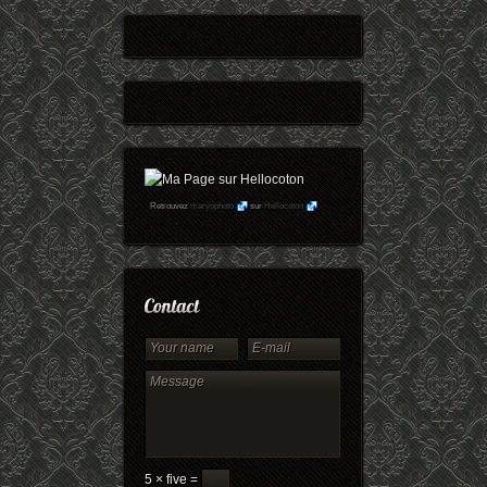
Retrouvez
maryophoto
sur
Hellocoton
5 × five =