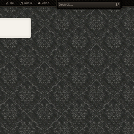
link
audio
video