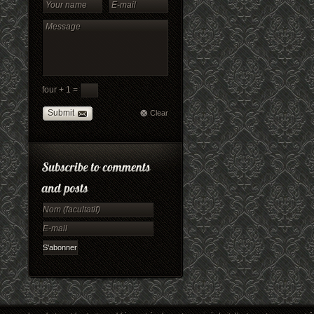
four + 1 =
Submit
Clear