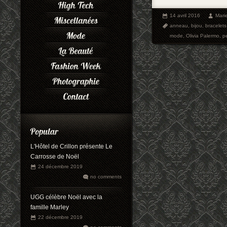
14 avril 2016
Mari
anneau
,
bijou
,
bracelets
mode
,
Olivia Palermo
,
p
L'Hôtel de Crillon présente Le
Carrosse de Noël
24 décembre 2019
no comments
UGG célèbre Noël avec la
famille Marley
22 décembre 2019