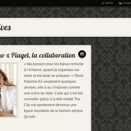
article
image
« Ma passion pour les bijoux remonte
à l’enfance, quand je regardais ma
mère et ma tante se préparer. » Olivia
Palermo En seulement quelques
années, elle a su s’imposer comme
une icône du style. Celle qui s’est fait
connaître grâce à la télé-réalité The
City est rapidement devenue une
figure inévitable de la fashion sphère.
Qu’elle