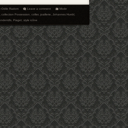
e-Odile Radom
Leave a comment
Mode
,
collection Possession
,
collier
,
joaillerie
,
Johannes Huebl
,
endentifs
,
Piaget
,
style icône