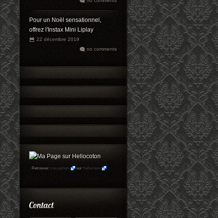
no comments
Pour un Noël sensationnel,
offrez l'Instax Mini Liplay
22 décembre 2019
no comments
Retrouvez
maryophoto
sur
Hellocoton