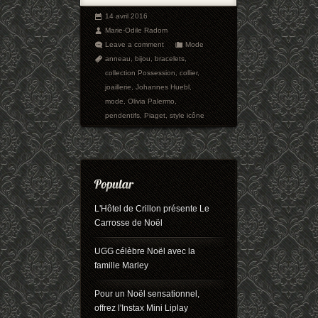
14 avril 2016
Marie-Odile Radom
Leave a comment
Mode
anneau
,
bijou
,
bracelets
,
collection Possession
,
collier
,
joaillerie
,
Johannes Huebl
,
mode
,
Olivia Palermo
,
pendentifs
,
Piaget
,
style icône
L'Hôtel de Crillon présente Le
Carrosse de Noël
UGG célèbre Noël avec la
famille Marley
Pour un Noël sensationnel,
offrez l'Instax Mini Liplay