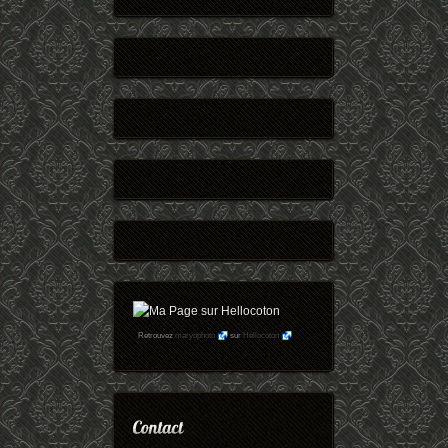
Retrouvez
maryophoto
sur
Hellocoton