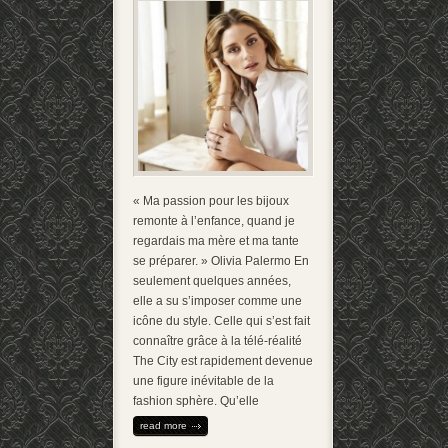
« Ma passion pour les bijoux
remonte à l’enfance, quand je
regardais ma mère et ma tante
se préparer. » Olivia Palermo En
seulement quelques années,
elle a su s’imposer comme une
icône du style. Celle qui s’est fait
connaître grâce à la télé-réalité
The City est rapidement devenue
une figure inévitable de la
fashion sphère. Qu’elle
read more