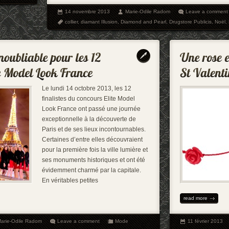
14 novembre 2013
Marie-Odile Radom
Leave a comment
collier
,
diamant Illusion
,
Diamond and Pearl
,
Drugstore Publicis
,
Noël
,
Le lundi 14 octobre 2013, les 12
finalistes du concours Elite Model
Look France ont passé une journée
exceptionnelle à la découverte de
Paris et de ses lieux incontournables.
Certaines d’entre elles découvraient
pour la première fois la ville lumière et
ses monuments historiques et ont été
évidemment charmé par la capitale.
En véritables petites
read more
arie-Odile Radom
Leave a comment
Mode
11 février 2013