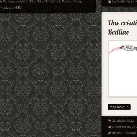
ot Parisien
,
croisière
,
Elite
,
Elite Model Look France
,
finale
,
La Joaillerie
,
La 
phora
,
tour Eiffel
read more
11 janvier 2013
L'Accessoire
,
La J
diamant
,
fil rouge