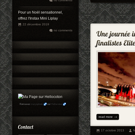
no comments
Pour un Noël sensationnel,
offrez l'Instax Mini Liplay
22 décembre 2019
no comments
Retrouvez
maryophoto
sur
Hellocoton
read more
17 octobre 2013
M