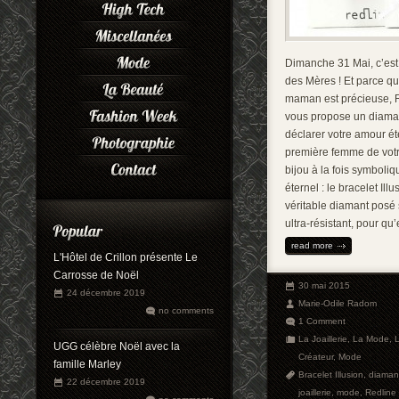
Dimanche 31 Mai, c’est
des Mères ! Et parce q
maman est précieuse, 
vous propose un diama
déclarer votre amour ét
première femme de votr
bijou à la fois symboliq
éternel : le bracelet Ill
véritable diamant posé s
ultra-résistant, pour qu’e
read more
L'Hôtel de Crillon présente Le
Carrosse de Noël
30 mai 2015
24 décembre 2019
Marie-Odile Radom
no comments
1 Comment
La Joaillerie
,
La Mode
,
UGG célèbre Noël avec la
Créateur
,
Mode
famille Marley
Bracelet Illusion
,
diaman
22 décembre 2019
joaillerie
,
mode
,
Redline