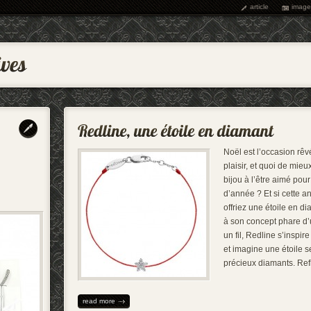
article
image
Noël est l’occasion rêv
plaisir, et quoi de mieux
bijou à l’être aimé pour 
d’année ? Et si cette a
offriez une étoile en d
à son concept phare d’
un fil, Redline s’inspir
et imagine une étoile se
précieux diamants. Ref
read more