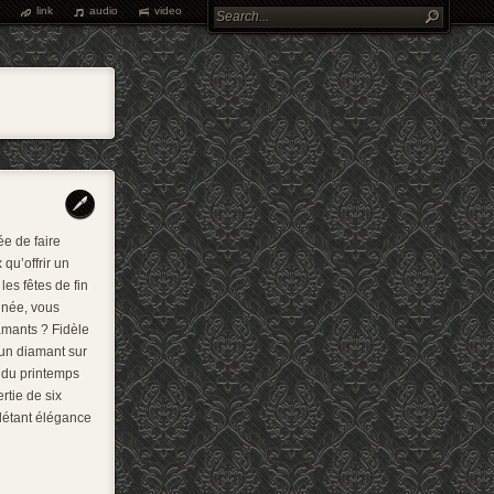
link
audio
video
ée de faire
 qu’offrir un
les fêtes de fin
nnée, vous
iamants ? Fidèle
un diamant sur
e du printemps
rtie de six
létant élégance