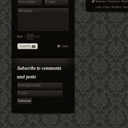
Bateaux Parisiens
,
Bistr
Lido
,
Paris
,
Redline
,
Se
five −
= 2
Submit
Clear