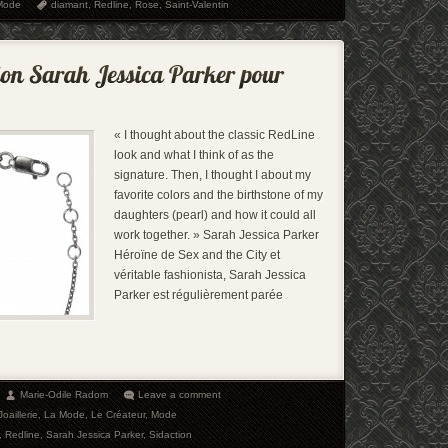
Mode
diamant
,
Redline
,
Rose
,
Saint-Valentin
« I thought about the classic RedLine
look and what I think of as the
signature. Then, I thought I about my
favorite colors and the birthstone of my
daughters (pearl) and how it could all
work together. » Sarah Jessica Parker
Héroïne de Sex and the City et
véritable fashionista, Sarah Jessica
Parker est régulièrement parée
Marie-Odile Radom
Leave a comment
oaillerie
,
La Mode
,
Le Créateur
,
Mode
,
Redline
,
Sarah Jessica Parker
,
Sidaction