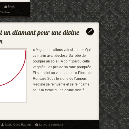
Mode
Redline
« Mignonne, allons voir si la rose Qui
ce matin avait déclose Sa robe de
pourpre au soleil, A point perdu cette
vesprée Les plis de sa robe pourprée,
Et son teint au votre pareil. » Pierre de
Ronsard Sous le signe de l’amour,
Redline se réinvente et se réincarne
sous la forme d’une divine rose à
Marie-Odile Radom
Leave a comment