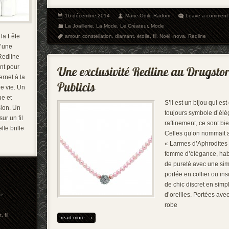
16 décembre 2014
Marie-Odile Radom
Leave a comment
La Joaillerie
,
La Mode
,
Le Créateur
,
Mode
 la Fête
amour
,
constellation
,
diamant
,
étoile
,
fil
,
Noël
,
nova
,
Redline
u’une
Redline
nt pour
ernel à la
e vie. Un
ue et
S’il est un bijou qui es
usion. Un
toujours symbole d’élé
ur un fil
raffinement, ce sont bie
lle brille
Celles qu’on nommait a
« Larmes d’Aphrodites 
femme d’élégance, habi
de pureté avec une si
portée en collier ou ins
de chic discret en simp
d’oreilles. Portées avec
Le
robe
t
,
fil
,
read more