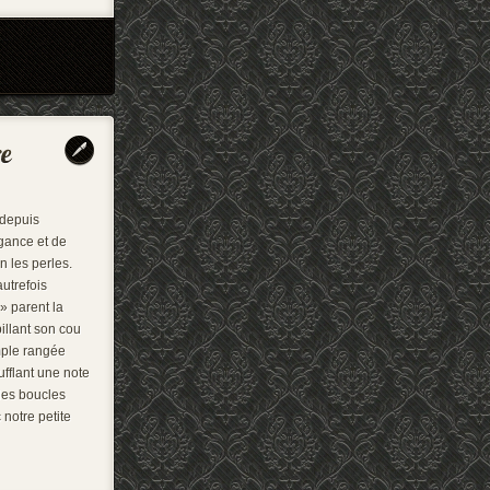
t depuis
gance et de
n les perles.
utrefois
» parent la
llant son cou
mple rangée
ufflant une note
les boucles
 notre petite