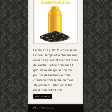
Le mois de juillet touche à sa fin.
Le beau temps et la chaleur sont
enfin de rigueur et avec les rêves
de fraîcheur et de douceur. Et
quoi de mieux qu’un bon thé
pour se désaltérer ? A boire
chaud ou froid, le thé du mois
Betjeman & Barton est le thé
idéal pour cette fin de
read more
27 juillet 2016