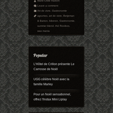
Marie-Odile Radom
Leave a comment
Art de vivre
,
Gastronomie
agrumes
,
art de vivre
,
Betjeman
& Barton
,
biberon
,
Gastronomie
,
summer blend
,
thé Rooibos
,
wax mania
L'Hôtel de Crillon présente Le
Carrosse de Noël
UGG célèbre Noël avec la
famille Marley
Pour un Noël sensationnel,
offrez l'Instax Mini Liplay