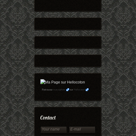
Retrouvez
maryophoto
sur
Hellocoton