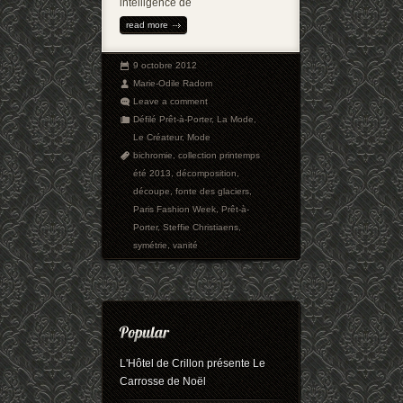
intelligence de
read more
9 octobre 2012
Marie-Odile Radom
Leave a comment
Défilé Prêt-à-Porter
,
La Mode
,
Le Créateur
,
Mode
bichromie
,
collection printemps
été 2013
,
décomposition
,
découpe
,
fonte des glaciers
,
Paris Fashion Week
,
Prêt-à-
Porter
,
Steffie Christiaens
,
symétrie
,
vanité
L'Hôtel de Crillon présente Le
Carrosse de Noël