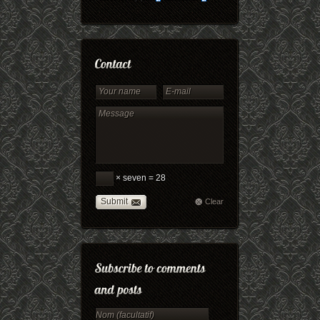
× seven = 28
Submit
Clear