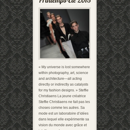
« My universe is lost somewhere
within photography, art, science
and architecture—all acting
directly or indirectly as catalysts
for my fashion designs. » Steffie
Christiaens La jeune créatrice
Steffie Christiaens ne fait pas les
choses comme les autres. Sa
mode est un laboratoire d’idées
dans lequel elle expérimente sa
vision du monde avec grâce et