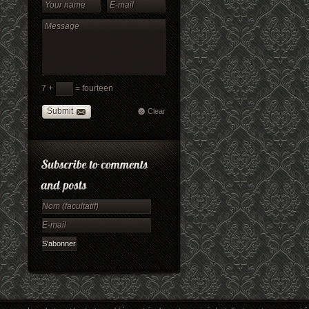
7 +
= fourteen
Submit
Clear