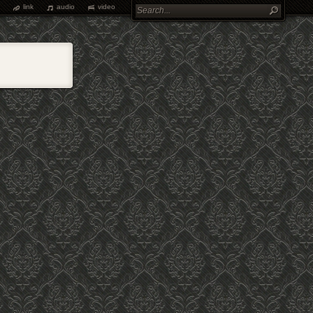
link
audio
video