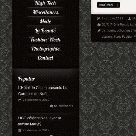
read more
9 octobre 2012
Ma
Défilé Prêt-à-Porter
,
La 
bichromie
,
collection pr
glaciers
,
Paris Fashion 
L'Hôtel de Crillon présente Le
Carrosse de Noël
24 décembre 2019
no comments
UGG célèbre Noël avec la
famille Marley
22 décembre 2019