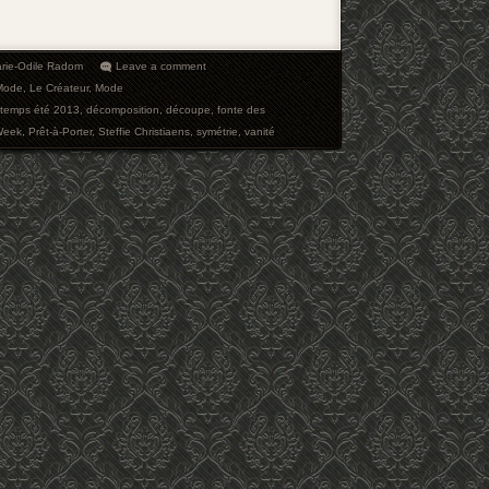
rie-Odile Radom
Leave a comment
Mode
,
Le Créateur
,
Mode
intemps été 2013
,
décomposition
,
découpe
,
fonte des
Week
,
Prêt-à-Porter
,
Steffie Christiaens
,
symétrie
,
vanité