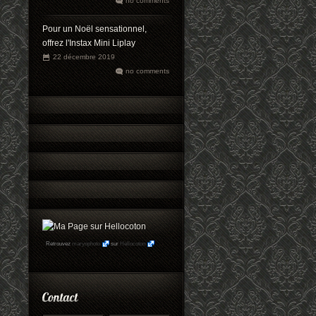
no comments
Pour un Noël sensationnel,
offrez l'Instax Mini Liplay
22 décembre 2019
no comments
Retrouvez
maryophoto
sur
Hellocoton