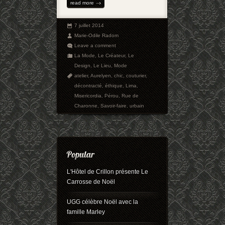
read more
7 juillet 2014
Marie-Odile Radom
Leave a comment
La Mode
,
Le Créateur
,
Le
Design
,
Le Lieu
,
Mode
atelier
,
Aurelyen
,
chic
,
couturier
,
décontracté
,
éthique
,
Lima
,
Misericordia
,
Pérou
,
Rue de
Charonne
,
Savoir-faire
,
urbain
L'Hôtel de Crillon présente Le
Carrosse de Noël
UGG célèbre Noël avec la
famille Marley