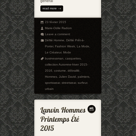
général
read more
23 février 2015
Marie-Odile Radom
Leave a comment
Défilé Homme
,
Défilé Prêt-à-
Porter
,
Fashion Week
,
La Mode
,
Le Créateur
,
Mode
businessman
,
casquettes
,
collection Automne-hiver 2015-
2016
,
costume
,
débraillé
,
Hommes
,
Julien David
,
palmiers
,
sportswear
,
streetwear
,
surfeur
,
urbain