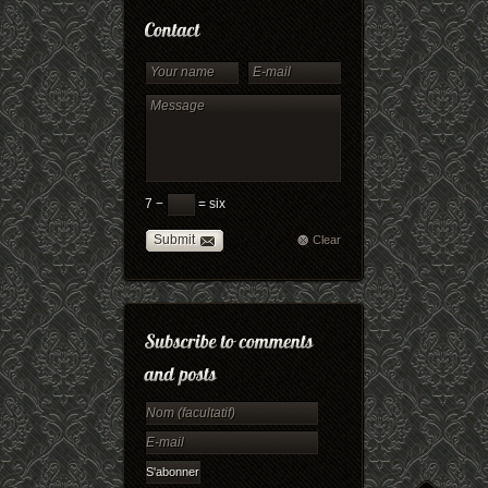
7 −
= six
Submit
Clear