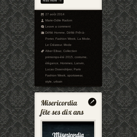
read more
27 août 2014
Marie-Odile Radom
Leave a comment
Défilé Homme
,
Défilé Prêt-à-
Porter
,
Fashion Week
,
La Mode
,
Le Créateur
,
Mode
Alber Elbaz
,
Collection
printemps-été 2015
,
costume
,
élégance
,
Hommes
,
Lanvin
,
Lucas Ossendrijver
,
Paris
Fashion Week
,
sportswear
,
style
,
urbain