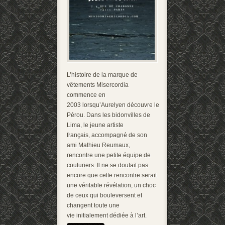
L’histoire de la marque de
vêtements Misercordia
commence en
2003 lorsqu’Aurelyen découvre le
Pérou. Dans les bidonvilles de
Lima, le jeune artiste
français, accompagné de son
ami Mathieu Reumaux,
rencontre une petite équipe de
couturiers. Il ne se doutait pas
encore que cette rencontre serait
une véritable révélation, un choc
de ceux qui bouleversent et
changent toute une
vie initialement dédiée à l’art.