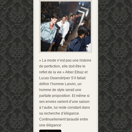
« La mode n’est pas une histoire
de perfection, elle doit être le
reflet de la vie » Alber Elbaz et
Lucas Ossendrijver S’il fallait
définir l’homme Lanvin, un
homme de style serait une
parfaite proposition. Et même si
ses envies varient d’une saison
à l’autre, lui reste constant dans
sa recherche d’élégance.
Continuellement taraudé entre
une élégance