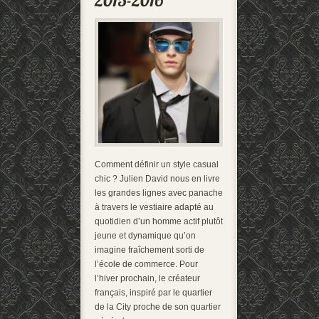
Comment définir un style casual
chic ? Julien David nous en livre
les grandes lignes avec panache
à travers le vestiaire adapté au
quotidien d’un homme actif plutôt
jeune et dynamique qu’on
imagine fraîchement sorti de
l’école de commerce. Pour
l’hiver prochain, le créateur
français, inspiré par le quartier
de la City proche de son quartier