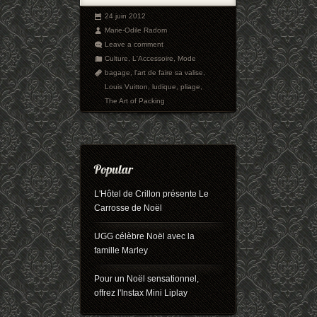
24 juin 2012
Marie-Odile Radom
Leave a comment
Culture
,
L'Accessoire
,
Mode
bagage
,
l'art de faire sa valise
,
Louis Vuitton
,
ludique
,
pliage
,
The Art of Packing
L'Hôtel de Crillon présente Le
Carrosse de Noël
UGG célèbre Noël avec la
famille Marley
Pour un Noël sensationnel,
offrez l'Instax Mini Liplay