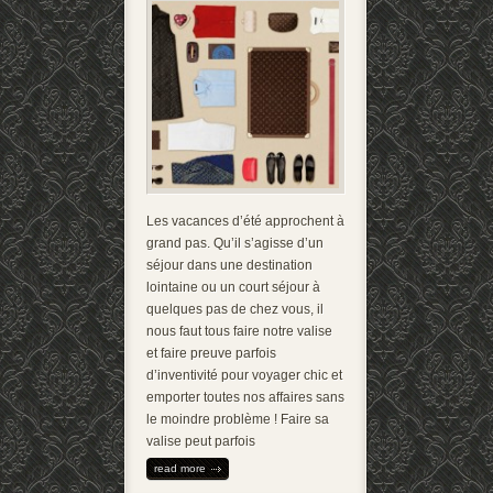
Les vacances d’été approchent à
grand pas. Qu’il s’agisse d’un
séjour dans une destination
lointaine ou un court séjour à
quelques pas de chez vous, il
nous faut tous faire notre valise
et faire preuve parfois
d’inventivité pour voyager chic et
emporter toutes nos affaires sans
le moindre problème ! Faire sa
valise peut parfois
read more