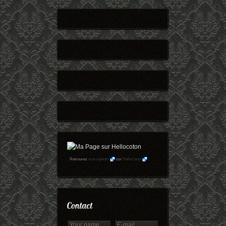
Retrouvez
maryophoto
sur
Hellocoton