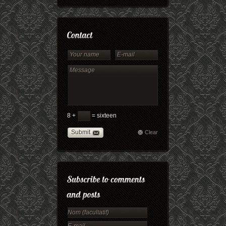
8 +
= sixteen
Submit
Clear