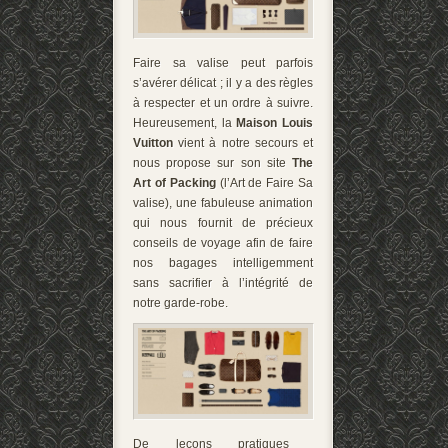
Faire sa valise peut parfois
s’avérer délicat ; il y a des règles
à respecter et un ordre à suivre.
Heureusement, la
Maison Louis
Vuitton
vient à notre secours et
nous propose sur son site
The
Art of Packing
(l’Art de Faire Sa
valise), une fabuleuse animation
qui nous fournit de précieux
conseils de voyage afin de faire
nos bagages intelligemment
sans sacrifier à l’intégrité de
notre garde-robe.
De leçons pratiques