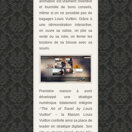
animation est vraiment inventive
et fourmille de bons conseils,
même si on ne possède pas de
bagages Louis Vuitton. Grâce à
une démonstration interactive,
on ouvre sa valise, on plie sa
veste ou sa robe, on ferme les
boutons de sa blouse avec sa
souris.
Première maison à avoir
développé une stratégie
numérique totalement intégrée
-“
The Art of Travel by Louis
Vuitton
” – la Maison Louis
Vuitton conforte ainsi sa place de
leader en stratégie digitale. Son