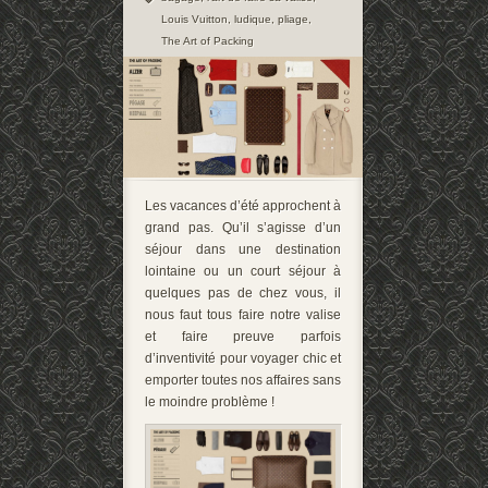
Louis Vuitton
,
ludique
,
pliage
,
The Art of Packing
Les vacances d’été approchent à
grand pas.
Qu’il s’agisse d’un
séjour dans une destination
lointaine ou un court séjour à
quelques pas de chez vous, il
nous faut tous faire notre valise
et
faire preuve parfois
d’inv
entivité pour voyager chic et
emporter toutes nos affaires sans
le moindre problème !