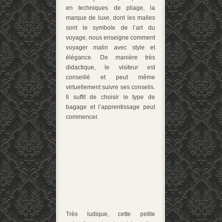
en techniques de pliage, la
marque de luxe, dont les malles
sont le symbole de l’art du
voyage, nous enseigne comment
voyager malin avec style et
élégance. De manière très
didactique, le visiteur est
conseillé et peut même
virtuellement suivre ses conseils.
Il suffit de choisir le type de
bagage et l’apprentissage peut
commencer.
Très ludique, cette petite