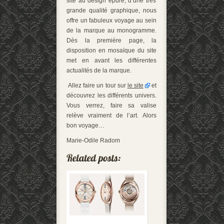
site au design épuré, d’une très
grande qualité graphique, nous
offre un fabuleux voyage au sein
de la marque au monogramme.
Dès la première page, la
disposition en mosaïque du site
met en avant les différentes
actualités de la marque.
Allez faire un tour sur
le site
et
découvrez les différents univers.
Vous verrez, faire sa valise
relève vraiment de l’art. Alors
bon voyage…
Marie-Odile Radom