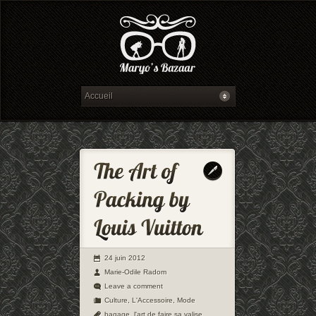
24 juin 2012
Marie-Odile Radom
Leave a comment
Culture
,
L'Accessoire
,
Mode
bagage
,
l'art de faire sa valise
,