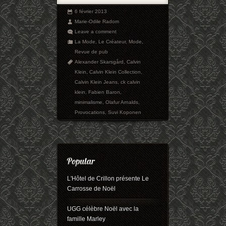
6 février 2013
Marie-Odile Radom
Leave a comment
La Mode
,
Le Créateur
,
Mode
,
Revue de pub
Alexander Skarsgård
,
Calvin
Klein
,
Calvin Klein Collection
,
Calvin Klein Jeans
,
ck calvin
klein
,
Fabien Baron
,
minimalisme
,
Olafur Arnalds
,
Provocations
,
Suvi Koponen
L'Hôtel de Crillon présente Le
Carrosse de Noël
UGG célèbre Noël avec la
famille Marley