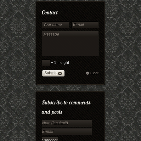
− 1 = eight
Submit
Clear