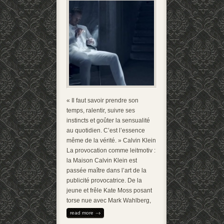
« Il faut savoir prendre son
temps, ralentir, suivre ses
instincts et goûter la sensualité
au quotidien. C’est l’essence
même de la vérité. » Calvin Klein
La provocation comme leitmotiv :
la Maison Calvin Klein est
passée maître dans l’art de la
publicité provocatrice. De la
jeune et frêle Kate Moss posant
torse nue avec Mark Wahlberg,
read more