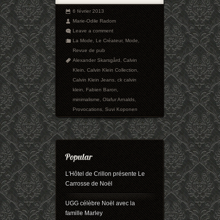
6 février 2013
Marie-Odile Radom
Leave a comment
La Mode
,
Le Créateur
,
Mode
,
Revue de pub
Alexander Skarsgård
,
Calvin
Klein
,
Calvin Klein Collection
,
Calvin Klein Jeans
,
ck calvin
klein
,
Fabien Baron
,
minimalisme
,
Olafur Arnalds
,
Provocations
,
Suvi Koponen
L'Hôtel de Crillon présente Le
Carrosse de Noël
UGG célèbre Noël avec la
famille Marley