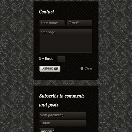
5 − three =
Submit
Clear