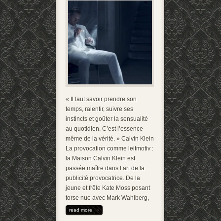
« Il faut savoir prendre son
temps, ralentir, suivre ses
instincts et goûter la sensualité
au quotidien. C’est l’essence
même de la vérité. » Calvin Klein
La provocation comme leitmotiv :
la Maison Calvin Klein est
passée maître dans l’art de la
publicité provocatrice. De la
jeune et frêle Kate Moss posant
torse nue avec Mark Wahlberg,
read more