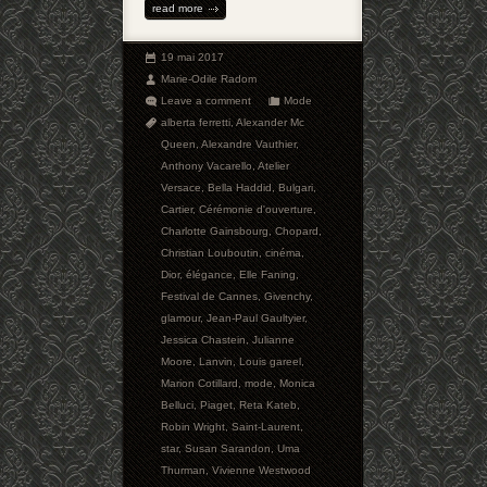
read more
19 mai 2017
Marie-Odile Radom
Leave a comment
Mode
alberta ferretti
,
Alexander Mc
Queen
,
Alexandre Vauthier
,
Anthony Vacarello
,
Atelier
Versace
,
Bella Haddid
,
Bulgari
,
Cartier
,
Cérémonie d'ouverture
,
Charlotte Gainsbourg
,
Chopard
,
Christian Louboutin
,
cinéma
,
Dior
,
élégance
,
Elle Faning
,
Festival de Cannes
,
Givenchy
,
glamour
,
Jean-Paul Gaultyier
,
Jessica Chastein
,
Julianne
Moore
,
Lanvin
,
Louis gareel
,
Marion Cotillard
,
mode
,
Monica
Belluci
,
Piaget
,
Reta Kateb
,
Robin Wright
,
Saint-Laurent
,
star
,
Susan Sarandon
,
Uma
Thurman
,
Vivienne Westwood