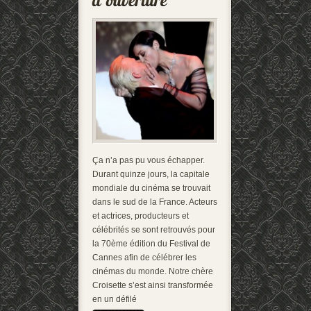
Ça n’a pas pu vous échapper.
Durant quinze jours, la capitale
mondiale du cinéma se trouvait
dans le sud de la France. Acteurs
et actrices, producteurs et
célébrités se sont retrouvés pour
la 70ème édition du Festival de
Cannes afin de célébrer les
cinémas du monde. Notre chère
Croisette s’est ainsi transformée
en un défilé