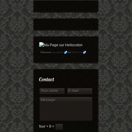
Retrouvez
maryophoto
sur
Hellocoton
four + 8 =