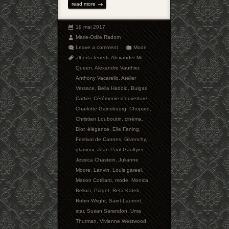
read more
19 mai 2017
Marie-Odile Radom
Leave a comment
Mode
alberta ferretti
,
Alexander Mc
Queen
,
Alexandre Vauthier
,
Anthony Vacarello
,
Atelier
Versace
,
Bella Haddid
,
Bulgari
,
Cartier
,
Cérémonie d'ouverture
,
Charlotte Gainsbourg
,
Chopard
,
Christian Louboutin
,
cinéma
,
Dior
,
élégance
,
Elle Faning
,
Festival de Cannes
,
Givenchy
,
glamour
,
Jean-Paul Gaultyier
,
Jessica Chastein
,
Julianne
Moore
,
Lanvin
,
Louis gareel
,
Marion Cotillard
,
mode
,
Monica
Belluci
,
Piaget
,
Reta Kateb
,
Robin Wright
,
Saint-Laurent
,
star
,
Susan Sarandon
,
Uma
Thurman
,
Vivienne Westwood