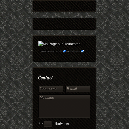
Retrouvez
maryophoto
sur
Hellocoton
7 ×
= thirty five