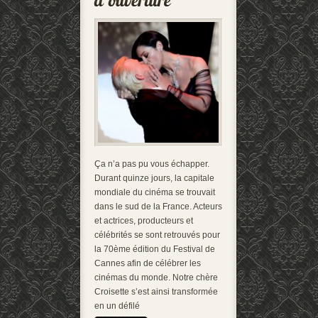
Ça n’a pas pu vous échapper.
Durant quinze jours, la capitale
mondiale du cinéma se trouvait
dans le sud de la France. Acteurs
et actrices, producteurs et
célébrités se sont retrouvés pour
la 70ème édition du Festival de
Cannes afin de célébrer les
cinémas du monde. Notre chère
Croisette s’est ainsi transformée
en un défilé