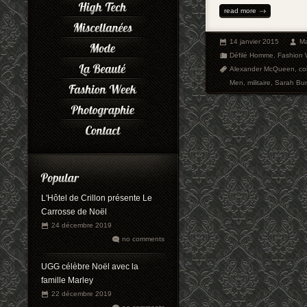
read more
14 janvier 2015
Ma
Défilé Homme
,
Fashion
Alexander McQueen
,
co
Men
,
militaire
,
Sarah Bur
L'Hôtel de Crillon présente Le
Carrosse de Noël
24 décembre 2019
no comments
UGG célèbre Noël avec la
famille Marley
22 décembre 2019