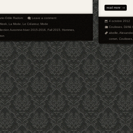
read more
rie-Odile Radom
Leave a comment
4 octobre 2012
 Week
,
La Mode
,
Le Créateur
,
Mode
Coulisses
,
Défilé 
llection Automne-hiver 2015-2016
,
Fall 2015
,
Hommes
,
abeille
,
Alexande
ton
corset
,
Coulisses