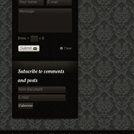
three ×
= 9
Submit
Clear