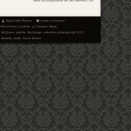
faire incomparable de ses ateliers. Un
Marie-Odile Radom
Leave a comment
Prêt-à-Porter
,
La Mode
,
Le Créateur
,
Mode
r McQueen
,
alvéole
,
Backstage
,
collection printemps été 2013
,
,
dentelle
,
résille
,
Sarah Burton