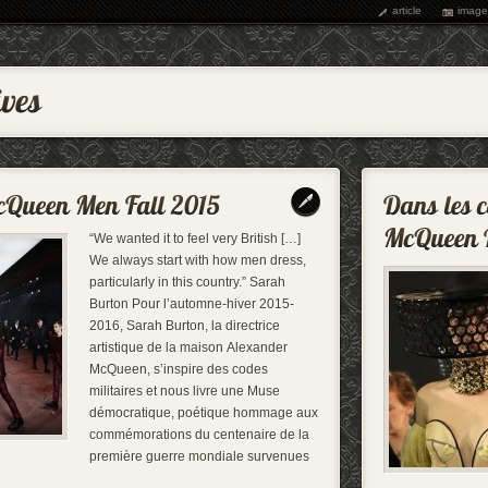
article
image
“We wanted it to feel very British […]
We always start with how men dress,
particularly in this country.” Sarah
Burton Pour l’automne-hiver 2015-
2016, Sarah Burton, la directrice
artistique de la maison Alexander
McQueen, s’inspire des codes
militaires et nous livre une Muse
démocratique, poétique hommage aux
commémorations du centenaire de la
première guerre mondiale survenues