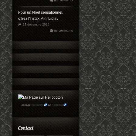
no comments
Pour un Noël sensationnel,
offrez l'Instax Mini Liplay
22 décembre 2019
no comments
Retrouvez
maryophoto
sur
Hellocoton