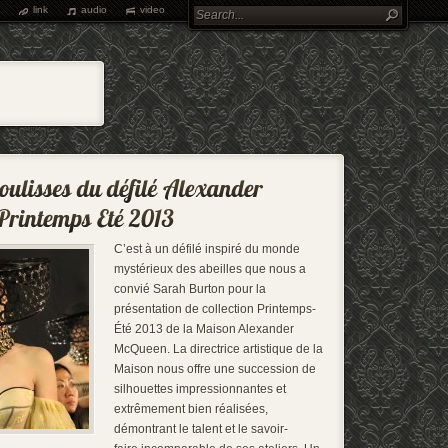
link
audio
video
C’est à un défilé inspiré du monde
mystérieux des abeilles que nous a
convié Sarah Burton pour la
présentation de collection Printemps-
Été 2013 de la Maison Alexander
McQueen. La directrice artistique de la
Maison nous offre une succession de
silhouettes impressionnantes et
extrêmement bien réalisées,
démontrant le talent et le savoir-