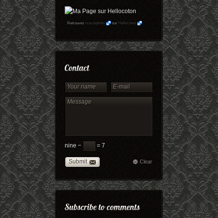
Retrouvez
maryophoto
sur
Hellocoton
nine −
= 7
Submit
Clear