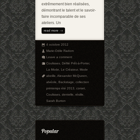
extrêmement bien réalisées,
démontrant le talent et le savoir-
faire incomparable de ses
ateliers. Un
read more
4 octobre 2012
Marie-Odile Radom
Leave a comment
Coulisses
,
Défilé Prêt-à-Porter
,
La Mode
,
Le Créateur
,
Mode
abeille
,
Alexander McQueen
,
alvéole
,
Backstage
,
collection
printemps été 2013
,
corset
,
Coulisses
,
dentelle
,
résille
,
Sarah Burton