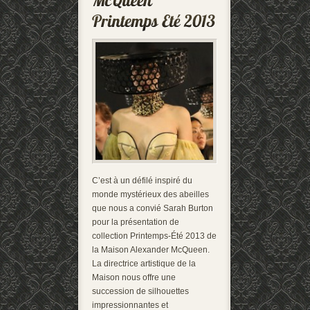
C’est à un défilé inspiré du
monde mystérieux des abeilles
que nous a convié Sarah Burton
pour la présentation de
collection Printemps-Été 2013 de
la Maison Alexander McQueen.
La directrice artistique de la
Maison nous offre une
succession de silhouettes
impressionnantes et