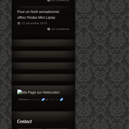
no comments
Pour un Noël sensationnel,
offrez l'Instax Mini Liplay
22 décembre 2019
no comments
Retrouvez
maryophoto
sur
Hellocoton