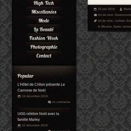
25 juin 2016
Mari
Art de vivre
,
Gastronomi
art de vivre
,
cocktail
,
écla
le Meurice
,
Spritz
,
terras
L'Hôtel de Crillon présente Le
Carrosse de Noël
24 décembre 2019
no comments
UGG célèbre Noël avec la
famille Marley
22 décembre 2019