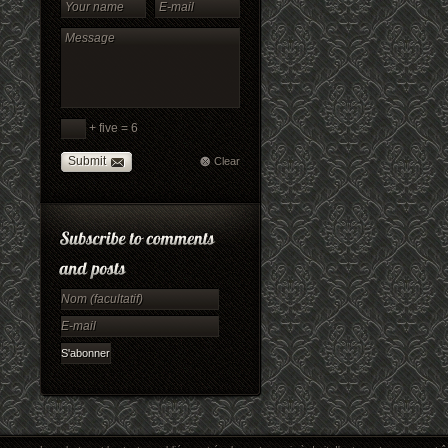
+ five = 6
Submit
Clear