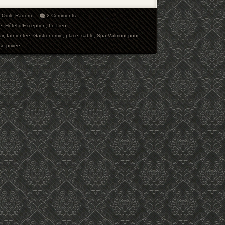
e-Odile Radom
2 Comments
e
,
Hôtel d'Exception
,
Le Lieu
ir
,
farnientee
,
Gastronomie
,
place
,
sable
,
Spa Valmont pour
se privée