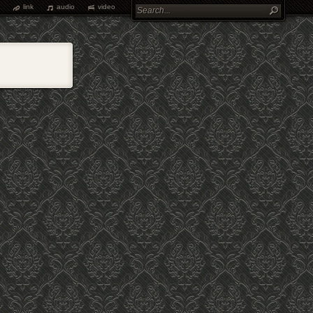
link
audio
video