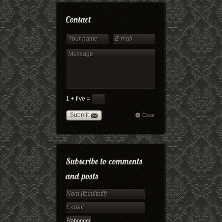
1 + five =
Submit
Clear