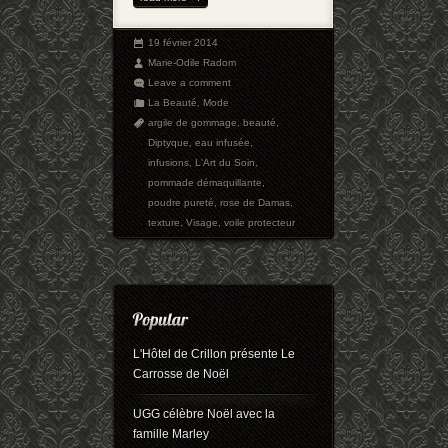
19 février 2014
Marie-Odile Radom
Leave a comment
La Beauté
,
Mode
argile de gommage
,
beauté
,
Diptyque
,
eau infusée
,
infusions
,
L'Art du Soin
,
pommade démaquillante
,
poudre pureté
,
rose de Damas
,
texture
,
Visage
,
voile protecteur
L'Hôtel de Crillon présente Le
Carrosse de Noël
UGG célèbre Noël avec la
famille Marley