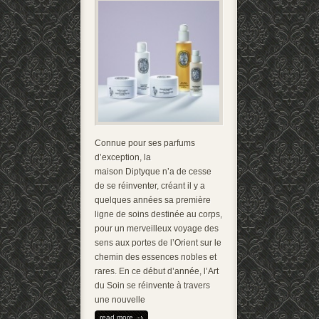
Connue pour ses parfums
d’exception, la
maison Diptyque n’a de cesse
de se réinventer, créant il y a
quelques années sa première
ligne de soins destinée au corps,
pour un merveilleux voyage des
sens aux portes de l’Orient sur le
chemin des essences nobles et
rares. En ce début d’année, l’Art
du Soin se réinvente à travers
une nouvelle
read more