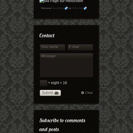
Retrouvez
maryophoto
sur
Hellocoton
+ eight = 16
Submit
Clear