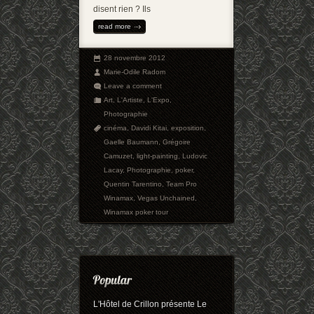
disent rien ? Ils
read more
28 novembre 2012
Marie-Odile Radom
Leave a comment
Art
,
L'Artiste
,
L'Expo
,
Photographie
cinéma
,
Davidi Kitai
,
exposition
,
Gaelle Baumann
,
Grégoire
Camuzet
,
light-painting
,
Ludovic
Lacay
,
Photographie
,
poker
,
Quentin Tarentino
,
Team Pro
Winamax
,
Vegas Unchained
,
Winamax poker tour
L'Hôtel de Crillon présente Le