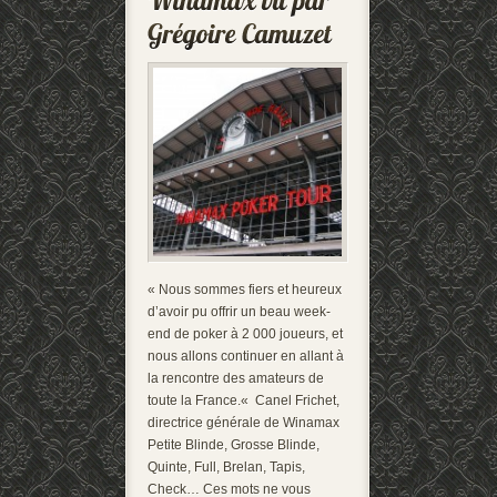
« Nous sommes fiers et heureux
d’avoir pu offrir un beau week-
end de poker à 2 000 joueurs, et
nous allons continuer en allant à
la rencontre des amateurs de
toute la France.« Canel Frichet,
directrice générale de Winamax
Petite Blinde, Grosse Blinde,
Quinte, Full, Brelan, Tapis,
Check… Ces mots ne vous