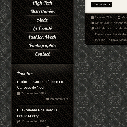
read more
27 mars 2016
Mar
Art de vivre
,
Gastronomi
Alain ducasse
,
art de vi
Gastronomie
,
hotels d'e
Meurice
,
Le Royal Monc
L'Hôtel de Crillon présente Le
Carrosse de Noël
24 décembre 2019
no comments
UGG célèbre Noël avec la
famille Marley
22 décembre 2019