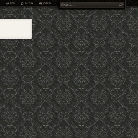
link
audio
video