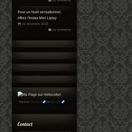
no comments
Pour un Noël sensationnel,
offrez l'Instax Mini Liplay
22 décembre 2019
no comments
Retrouvez
maryophoto
sur
Hellocoton