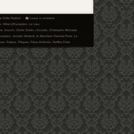
ie-Odile Radom
Leave a comment
e
,
Hôtel d'Exception
,
Le Lieu
vre
,
brunch
,
Cédric Grolet
,
chocolat
,
Christophe Michalak
,
xception
,
Jocelyn Herland
,
le Mandarin Oriental Paris
,
Le
eau
,
Palace
,
Pâques
,
Plaza Ahténée
,
Raffles Paris