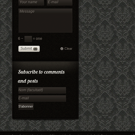
6 −
= one
Submit
Clear