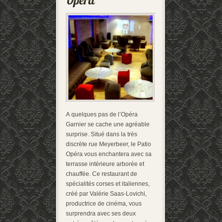
A quelques pas de l’Opéra
Garnier se cache une agréable
surprise. Situé dans la très
discrète rue Meyerbeer, le Patio
Opéra vous enchantera avec sa
terrasse intérieure arborée et
chauffée. Ce restaurant de
spécialités corses et italiennes,
créé par Valérie Saas-Lovichi,
productrice de cinéma, vous
surprendra avec ses deux