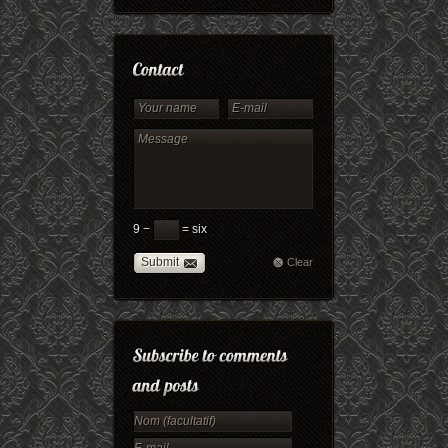
9 −
= six
Submit
Clear