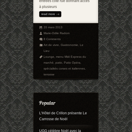
entrées côté rue donnant accès
à plusieurs
read more
20 mars 2013
Marie-Odile Radom
8 Comments
Art de vivre
,
Gastronomie
,
Le
Lieu
Lounge
,
menu Midi Express du
marché
,
patio
,
Patio Opéra
,
spécialités corses et italiennes
,
terrasse
L'Hôtel de Crillon présente Le
Carrosse de Noël
UGG célèbre Noël avec la