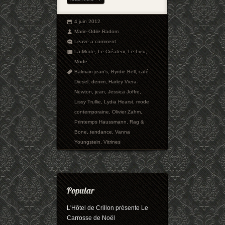
4 juin 2012
Marie-Odile Radom
Leave a comment
La Mode
,
Le Créateur
,
Le Lieu
,
Mode
Balmain jean's
,
Byrdie Bell
,
café
Diesel
,
denim
,
Harley Viera-
Newton
,
jean
,
Jessica Joffre
,
Lissy Trullie
,
Lydia Hearst
,
mode
contemporaine
,
Olivier Zahm
,
Printemps Haussmann
,
Rag &
Bone
,
tendance
,
Vanna
Youngstein
,
Vitrines
L'Hôtel de Crillon présente Le
Carrosse de Noël