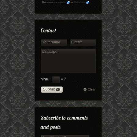
Retrouvez
maryophoto
sur
Hellocoton
nine −
= 7
Submit
Clear