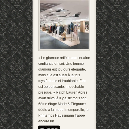
« Le glamour reflète une certaine
confiance en soi. Une femme
glamour est toujours élégante,
mais elle est aussi à la fois
mystérieuse et troublante. Elle
est éblouissante, intouchable
presque. » Ralph Lauren Après
avoir dévoilé il y a six mois son
6ème étage Mode & Elégance
dédié à la mode intemporelle, le
Printemps Haussmann frappe
encore un
read more