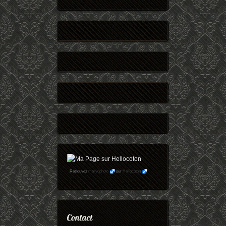
Retrouvez
maryophoto
sur
Hellocoton