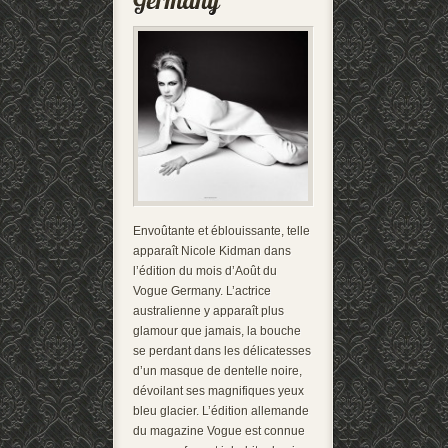
Envoûtante et éblouissante, telle
apparaît Nicole Kidman dans
l’édition du mois d’Août du
Vogue Germany. L’actrice
australienne y apparaît plus
glamour que jamais, la bouche
se perdant dans les délicatesses
d’un masque de dentelle noire,
dévoilant ses magnifiques yeux
bleu glacier. L’édition allemande
du magazine Vogue est connue