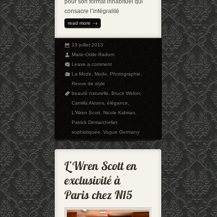
pour son format inhabituel qui
consacre l’intégralité
read more
19 juillet 2013
Marie-Odile Radom
Leave a comment
La Mode
,
Mode
,
Photographie
,
Revue de style
beauté naturelle
,
Bruce Weber
,
Camilla Akrans
,
élégance
,
L'Wren Scott
,
Nicole Kidman
,
Patrick Demarchelier
,
sophistiquée
,
Vogue Germany