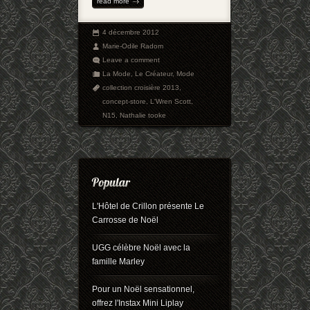
read more
4 décembre 2012
Marie-Odile Radom
Leave a comment
La Mode
,
Le Créateur
,
Mode
collection croisière 2013
,
concept-store
,
L'Wren Scott
,
N15
,
Nathalie tooke
L'Hôtel de Crillon présente Le
Carrosse de Noël
UGG célèbre Noël avec la
famille Marley
Pour un Noël sensationnel,
offrez l'Instax Mini Liplay