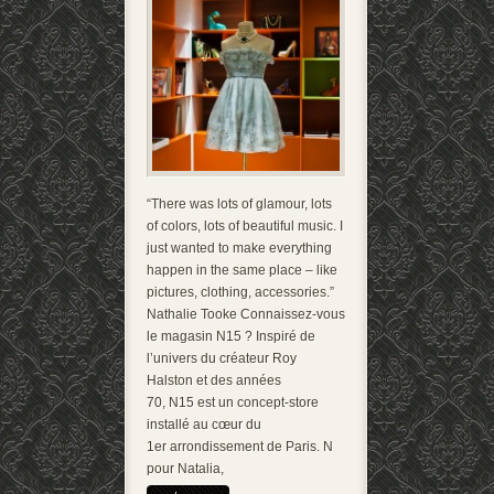
“There was lots of glamour, lots
of colors, lots of beautiful music. I
just wanted to make everything
happen in the same place – like
pictures, clothing, accessories.”
Nathalie Tooke Connaissez-vous
le magasin N15 ? Inspiré de
l’univers du créateur Roy
Halston et des années
70, N15 est un concept-store
installé au cœur du
1er arrondissement de Paris. N
pour Natalia,