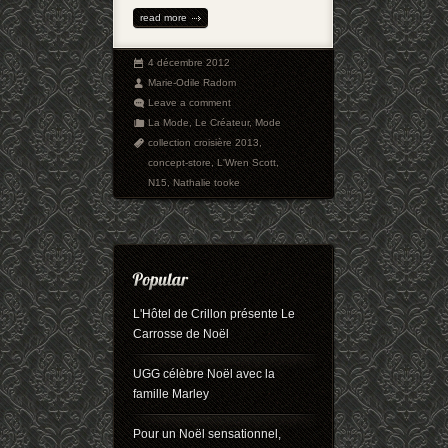
read more
4 décembre 2012
Marie-Odile Radom
Leave a comment
La Mode
,
Le Créateur
,
Mode
collection croisière 2013
,
concept-store
,
L'Wren Scott
,
N15
,
Nathalie tooke
L'Hôtel de Crillon présente Le
Carrosse de Noël
UGG célèbre Noël avec la
famille Marley
Pour un Noël sensationnel,