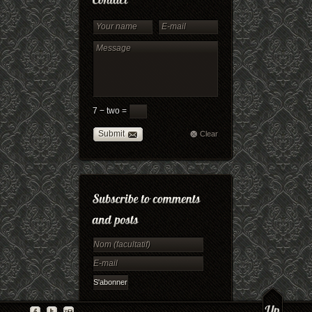
7 − two =
Submit
Clear