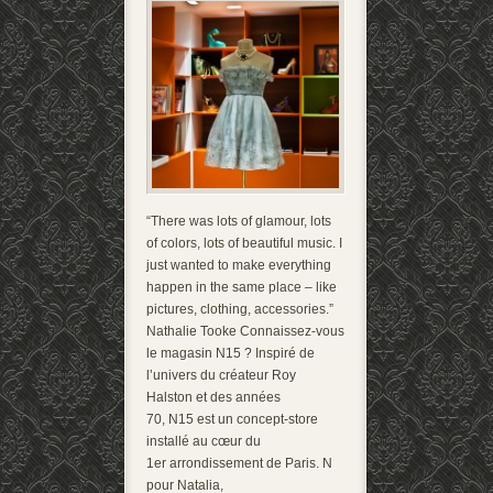
“There was lots of glamour, lots
of colors, lots of beautiful music. I
just wanted to make everything
happen in the same place – like
pictures, clothing, accessories.”
Nathalie Tooke Connaissez-vous
le magasin N15 ? Inspiré de
l’univers du créateur Roy
Halston et des années
70, N15 est un concept-store
installé au cœur du
1er arrondissement de Paris. N
pour Natalia,