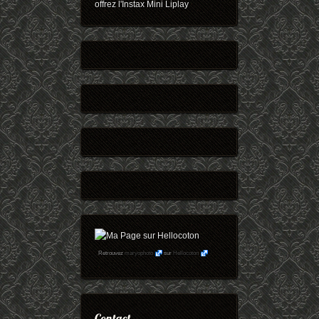
offrez l'Instax Mini Liplay
Retrouvez
maryophoto
sur
Hellocoton