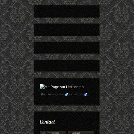
Retrouvez
maryophoto
sur
Hellocoton