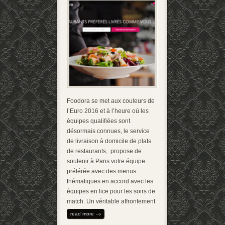
Foodora se met aux couleurs de
l’Euro 2016 et à l’heure où les
équipes qualifiées sont
désormais connues, le service
de livraison à domicile de plats
de restaurants, propose de
soutenir à Paris votre équipe
préférée avec des menus
thématiques en accord avec les
équipes en lice pour les soirs de
match. Un véritable affrontement
read more