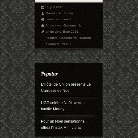
30 juin 2016
Marie-Odile Radom
Leave a comment
Art de vivre
,
Gastronomie
art de vivre
,
Euro 2016
,
Foodora
,
Gastronomie
,
livraison
à domicile
,
menus
L'Hôtel de Crillon présente Le
Carrosse de Noël
UGG célèbre Noël avec la
famille Marley
Pour un Noël sensationnel,
offrez l'Instax Mini Liplay