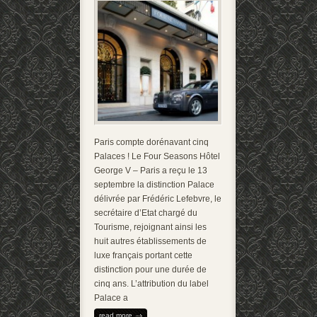
Paris compte dorénavant cinq
Palaces ! Le Four Seasons Hôtel
George V – Paris a reçu le 13
septembre la distinction Palace
délivrée par Frédéric Lefebvre, le
secrétaire d’Etat chargé du
Tourisme, rejoignant ainsi les
huit autres établissements de
luxe français portant cette
distinction pour une durée de
cinq ans. L’attribution du label
Palace a
read more