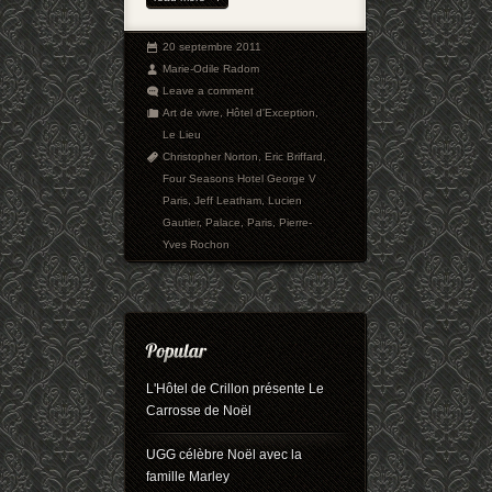
20 septembre 2011
Marie-Odile Radom
Leave a comment
Art de vivre
,
Hôtel d'Exception
,
Le Lieu
Christopher Norton
,
Eric Briffard
,
Four Seasons Hotel George V
Paris
,
Jeff Leatham
,
Lucien
Gautier
,
Palace
,
Paris
,
Pierre-
Yves Rochon
L'Hôtel de Crillon présente Le
Carrosse de Noël
UGG célèbre Noël avec la
famille Marley