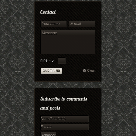
nine − 5 =
Submit
Clear