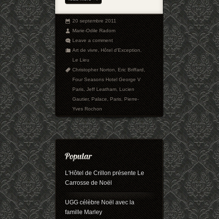
20 septembre 2011
Marie-Odile Radom
Leave a comment
Art de vivre
,
Hôtel d'Exception
,
Le Lieu
Christopher Norton
,
Eric Briffard
,
Four Seasons Hotel George V
Paris
,
Jeff Leatham
,
Lucien
Gautier
,
Palace
,
Paris
,
Pierre-
Yves Rochon
L'Hôtel de Crillon présente Le
Carrosse de Noël
UGG célèbre Noël avec la
famille Marley