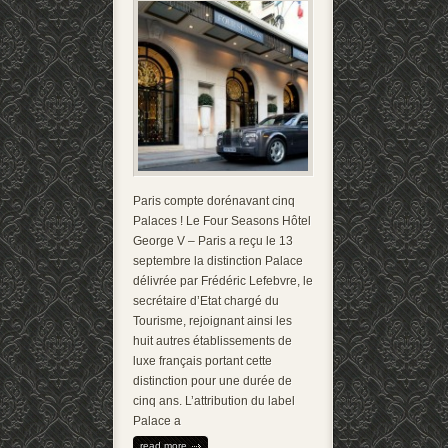
Paris compte dorénavant cinq
Palaces ! Le Four Seasons Hôtel
George V – Paris a reçu le 13
septembre la distinction Palace
délivrée par Frédéric Lefebvre, le
secrétaire d’Etat chargé du
Tourisme, rejoignant ainsi les
huit autres établissements de
luxe français portant cette
distinction pour une durée de
cinq ans. L’attribution du label
Palace a
read more