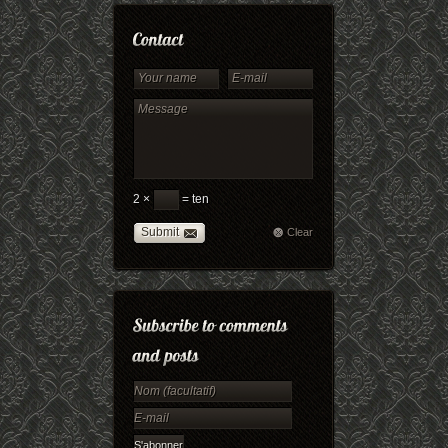
2 ×
= ten
Submit
Clear