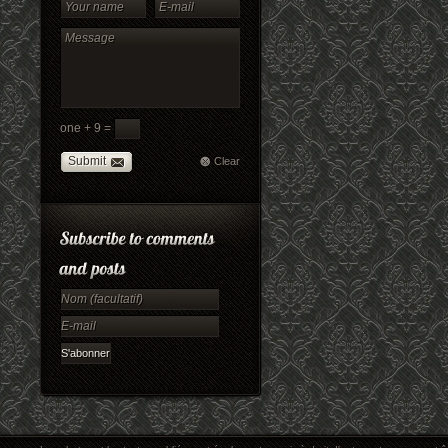
one + 9 =
Submit
Clear