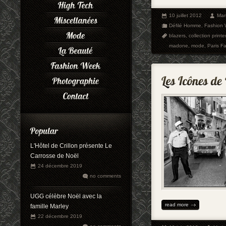
10 juillet 2012
Mar
Défilé Homme
,
Fashion
blazers
,
collection prin
madone
,
mode
,
Paris F
L'Hôtel de Crillon présente Le
Carrosse de Noël
24 décembre 2019
no comments
UGG célèbre Noël avec la
read more
famille Marley
22 décembre 2019