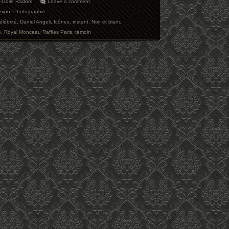
e-Odile Radom
Leave a comment
Expo
,
Photographie
élébrité
,
Daniel Angeli
,
Icônes
,
instant
,
Noir et blanc
,
e
,
Royal Monceau Raffles Paris
,
témoin