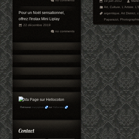
no comments
19 juin 2012
Mari
Art
,
Culture
,
L'Artiste
,
L'
Pour un Noël sensationnel,
argentique
,
Art District
,
c
offrez l'Instax Mini Liplay
Paparazzi
,
Photographi
22 décembre 2019
no comments
Retrouvez
maryophoto
sur
Hellocoton