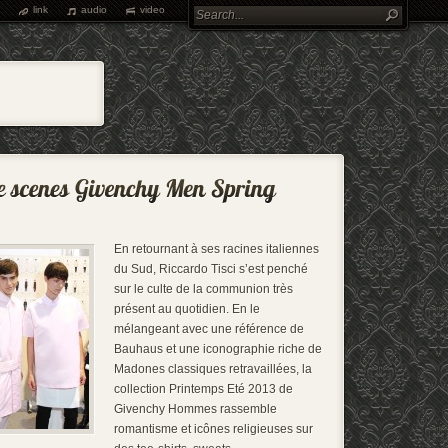
link
audio
video
En retournant à ses racines italiennes
du Sud, Riccardo Tisci s’est penché
sur le culte de la communion très
présent au quotidien. En le
mélangeant avec une référence de
Bauhaus et une iconographie riche de
Madones classiques retravaillées, la
collection Printemps Eté 2013 de
Givenchy Hommes rassemble
romantisme et icônes religieuses sur