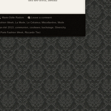
des tee-shirts, sweats
Marie-Odile Radom
Leave a comment
shion Week
,
La Mode
,
Le Créateur
,
Miscellanées
,
Mode
mps été 2013
,
communion
,
coulisses; backstage
,
Givenchy
,
,
Paris Fashion Week
,
Riccardo Tisci