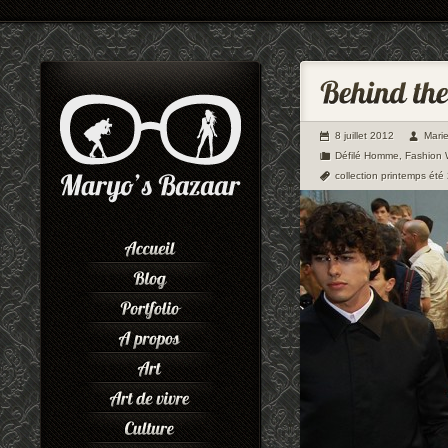
8 juillet 2012
Mari
Défilé Homme
,
Fashion
collection printemps été