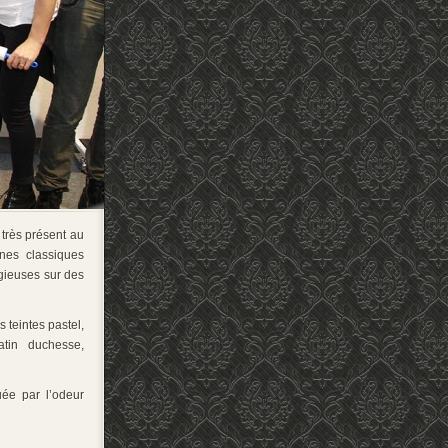
 très présent au
nes classiques
gieuses sur des
 teintes pastel,
atin duchesse,
uée par l’odeur