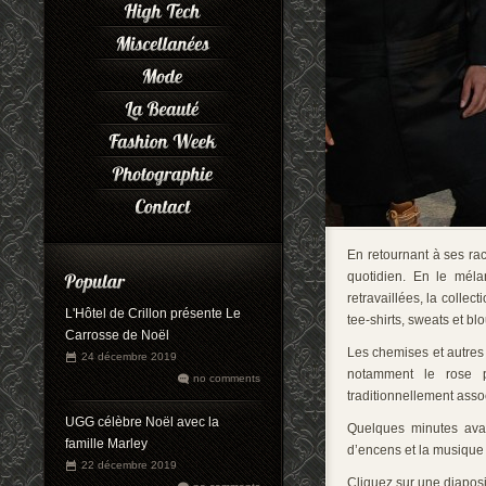
En retournant à ses rac
quotidien. En le mél
retravaillées, la coll
L'Hôtel de Crillon présente Le
tee-shirts, sweats et bl
Carrosse de Noël
Les chemises et autres t
24 décembre 2019
notamment le rose po
no comments
traditionnellement asso
UGG célèbre Noël avec la
Quelques minutes avan
famille Marley
d’encens et la musique 
22 décembre 2019
Cliquez sur une diaposit