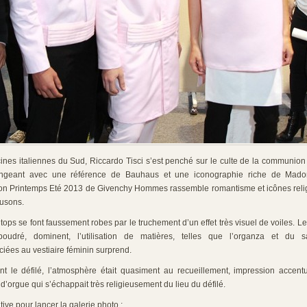
ines italiennes du Sud, Riccardo Tisci s’est penché sur le culte de la communion
angeant avec une référence de Bauhaus et une iconographie riche de Mado
ection Printemps Eté 2013 de Givenchy Hommes rassemble romantisme et icônes reli
ousons.
ops se font faussement robes par le truchement d’un effet très visuel de voiles. Les
udré, dominent, l’utilisation de matières, telles que l’organza et du s
ciées au vestiaire féminin surprend.
t le défilé, l’atmosphère était quasiment au recueillement, impression accent
d’orgue qui s’échappait très religieusement du lieu du défilé.
ive pour lancer la galerie photo :