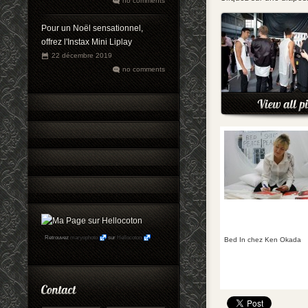
no comments
Pour un Noël sensationnel,
offrez l'Instax Mini Liplay
22 décembre 2019
no comments
Retrouvez
maryophoto
sur
Hellocoton
Bed In chez Ken Okada