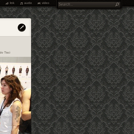
link
audio
video
do Tisci