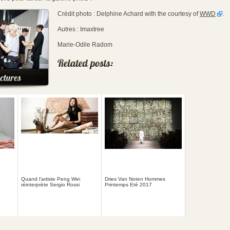
Crédit photo : Delphine Achard with the courtesy of
WWD
.
Autres : Imaxtree
Marie-Odile Radom
Quand l'artiste Peng Wei
Dries Van Noten Hommes
réinterprète Sergio Rossi
Printemps Eté 2017