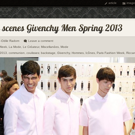
article
image
e-Odile Radom
Leave a comment
 Week
,
La Mode
,
Le Créateur
,
Miscellanées
,
Mode
 2013
,
communion
,
coulisses; backstage
,
Givenchy
,
Hommes
,
Icônes
,
Paris Fashion Week
,
Riccar