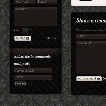
five +
= 11
Your email address will no
Submit
Clear
Add comment
Jo