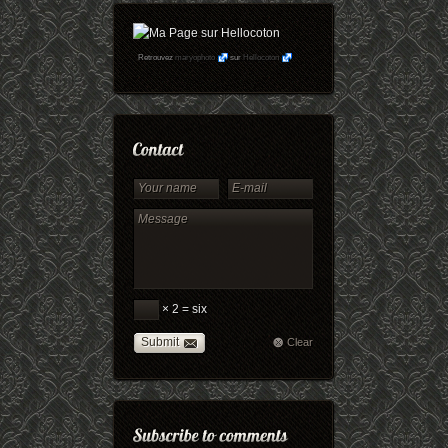
Retrouvez
maryophoto
sur
Hellocoton
× 2 = six
Submit
Clear