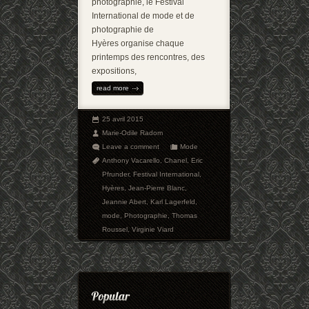
photographie, le Festival
International de mode et de
photographie de
Hyères organise chaque
printemps des rencontres, des
expositions,
read more
25 avril 2015
Marie-Odile Radom
Leave a comment
Mode
Anthony Vacarello
,
Chanel
,
Eric
Pfrunder
,
Festival International
,
Hyères
,
Jean-Pierre Blanc
,
Jeannie Abert
,
Karl Lagerfeld
,
mode
,
Photographie
,
Thomas
Roussel
,
Virginie Viard