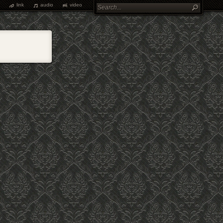
link
audio
video