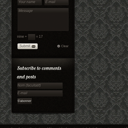
nine +
= 17
Submit
Clear