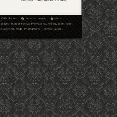
des rencontres, des expositions,
e-Odile Radom
Leave a comment
Mode
el
,
Eric Pfrunder
,
Festival International
,
Hyères
,
Jean-Pierre
rl Lagerfeld
,
mode
,
Photographie
,
Thomas Roussel
,