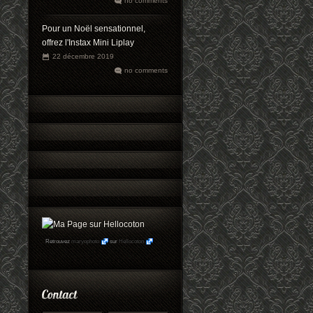
no comments
Pour un Noël sensationnel,
offrez l'Instax Mini Liplay
22 décembre 2019
no comments
Retrouvez
maryophoto
sur
Hellocoton