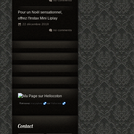
no comments
Pour un Noël sensationnel,
offrez l'Instax Mini Liplay
22 décembre 2019
no comments
Retrouvez
maryophoto
sur
Hellocoton