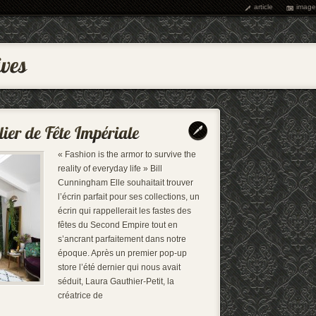
article
image
« Fashion is the armor to survive the
reality of everyday life » Bill
Cunningham Elle souhaitait trouver
l’écrin parfait pour ses collections, un
écrin qui rappellerait les fastes des
fêtes du Second Empire tout en
s’ancrant parfaitement dans notre
époque. Après un premier pop-up
store l’été dernier qui nous avait
séduit, Laura Gauthier-Petit, la
créatrice de