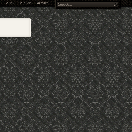
link
audio
video