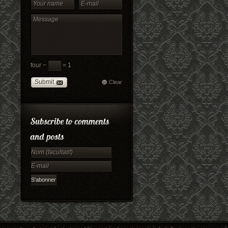
four −
= 1
Submit
Clear