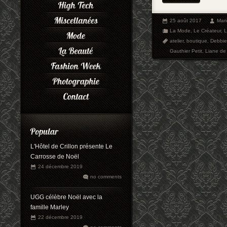
25 août 2017
Mar
La Mode
,
Le Créateur
,
L
atelier
,
boutique
,
Debbie
Gauthier Petit
,
Liane de
L'Hôtel de Crillon présente Le
Carrosse de Noël
24 décembre 2019
no comments
UGG célèbre Noël avec la
famille Marley
22 décembre 2019