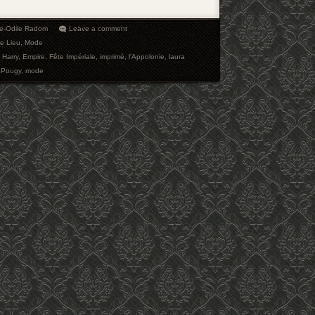
ie-Odile Radom
Leave a comment
e Lieu
,
Mode
 Harry
,
Empire
,
Fête Impériale
,
imprimé
,
l'Appolonie
,
laura
 Pougy
,
mode