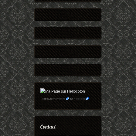
Retrouvez
maryophoto
sur
Hellocoton