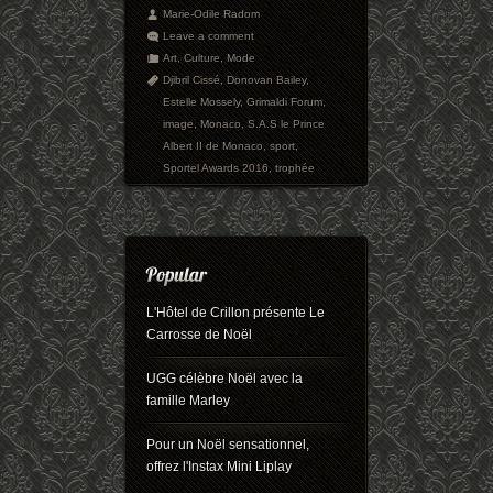
Marie-Odile Radom
Leave a comment
Art
,
Culture
,
Mode
Djibril Cissé
,
Donovan Bailey
,
Estelle Mossely
,
Grimaldi Forum
,
image
,
Monaco
,
S.A.S le Prince
Albert II de Monaco
,
sport
,
Sportel Awards 2016
,
trophée
L'Hôtel de Crillon présente Le
Carrosse de Noël
UGG célèbre Noël avec la
famille Marley
Pour un Noël sensationnel,
offrez l'Instax Mini Liplay