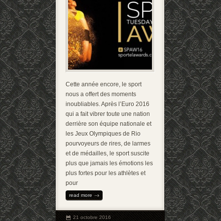
Cette année encore, le sport
nous a offert des moments
inoubliables. Après l’Euro 2016
qui a fait vibrer toute une nation
derrière son équipe nationale et
les Jeux Olympiques de Rio
pourvoyeurs de rires, de larmes
et de médailles, le sport suscite
plus que jamais les émotions les
plus fortes pour les athlètes et
pour
read more
21 octobre 2016