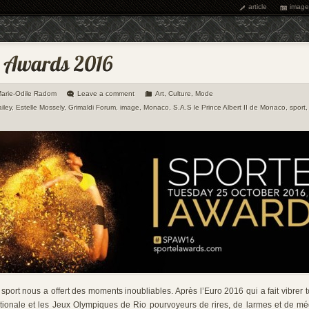
article
image
arie-Odile Radom
Leave a comment
Art
,
Culture
,
Mode
iley
,
Estelle Mossely
,
Grimaldi Forum
,
image
,
Monaco
,
S.A.S le Prince Albert II de Monaco
,
sport
sport nous a offert des moments inoubliables. Après l’Euro 2016 qui a fait vibrer 
tionale et les Jeux Olympiques de Rio pourvoyeurs de rires, de larmes et de méda