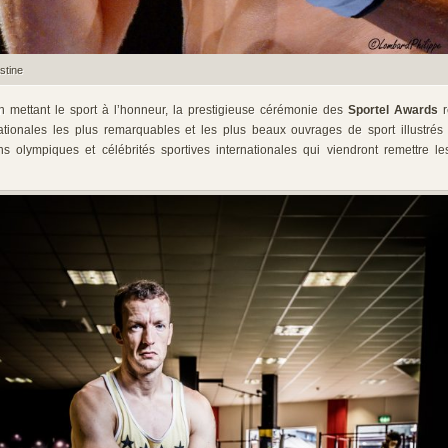
stine
n mettant le sport à l’honneur, la prestigieuse cérémonie des
Sportel Awards
r
ationales les plus remarquables et les plus beaux ouvrages de sport illustrés
 olympiques et célébrités sportives internationales qui viendront remettre l