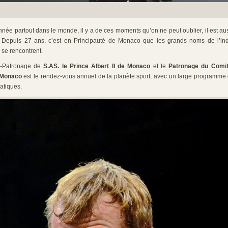
’année partout dans le monde, il y a de ces moments qu’on ne peut oublier, il est au
Depuis 27 ans, c’est en Principauté de Monaco que les grands noms de l’indu
 se rencontrent.
t-Patronage de
S.AS. le Prince Albert II de Monaco
et le
Patronage du Comité
 Monaco
est le rendez-vous annuel de la planète sport, avec un large programme
atiques.