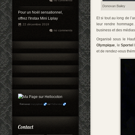
no comments
Donovan Bailey
Pour un Noël sensationnel,
Et si tout au long de l
offrez l'Instax Mini Liplay
leur rendre hommage. 
22 décembre 2019
business et des médias
no comments
Organisé sous le Hau
Olympique
, le
Sportel
et de rendez-vous thém
Retrouvez
maryophoto
sur
Hellocoton