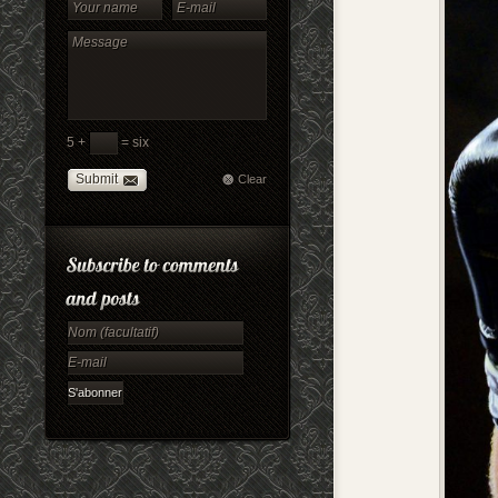
5 +
= six
Submit
Clear