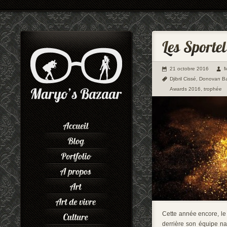
21 octobre 2016
M
Djibril Cissé
,
Donovan Ba
Awards 2016
,
trophée
Cette année encore, le 
derrière son équipe na