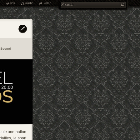
link
audio
video
,
Sportel
toute une nation
illes, le sport