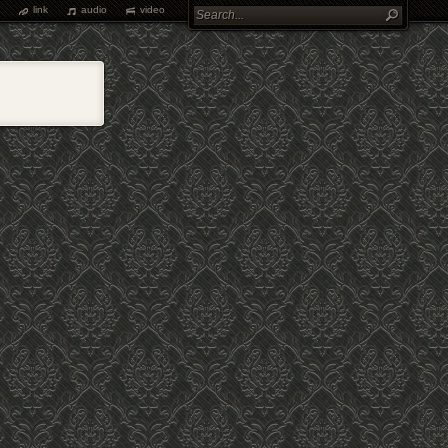
link
audio
video