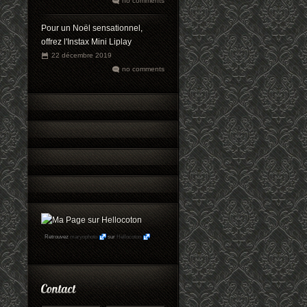
no comments
Pour un Noël sensationnel,
offrez l'Instax Mini Liplay
22 décembre 2019
no comments
Retrouvez
maryophoto
sur
Hellocoton