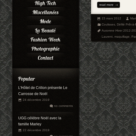
read more
15 mars 2012
Mar
Coulisses
,
Défilé Prêt-à-
Automne Hiver 2012-20
Laurent
,
maquillage
,
Pa
L'Hôtel de Crillon présente Le
Carrosse de Noël
24 décembre 2019
no comments
UGG célèbre Noël avec la
famille Marley
22 décembre 2019