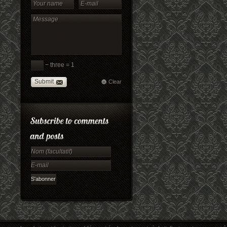
− three = 1
Submit
Clear