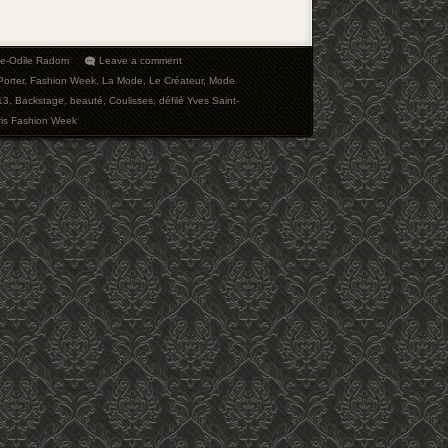
ie-Odile Radom
Leave a comment
Porter
,
Fashion Week
,
La Mode
,
Le Créateur
,
Mode
13
,
Backstage
,
beauté
,
Coulisses
,
défilé Yves Saint-
ris Fashion Week