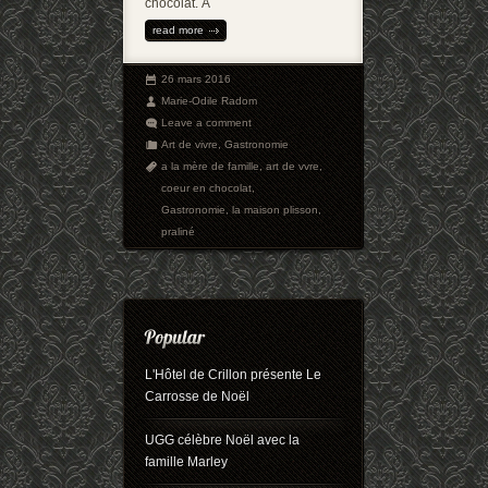
chocolat. À
read more
26 mars 2016
Marie-Odile Radom
Leave a comment
Art de vivre
,
Gastronomie
a la mère de famille
,
art de vvre
,
coeur en chocolat
,
Gastronomie
,
la maison plisson
,
praliné
L'Hôtel de Crillon présente Le
Carrosse de Noël
UGG célèbre Noël avec la
famille Marley