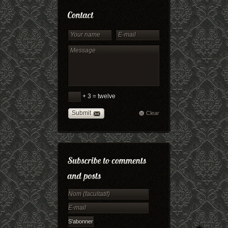
+ 3 = twelve
Submit
Clear