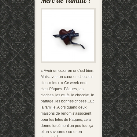
« Avoir un cœur en or c’est bien.
Mais avoir un cœur en chocolat,
c’est mieux. » Ce week-end,
c’est Pâques. Pâques, les
cloches, les œufs, le chocolat, le
partage, les bonnes choses…Et
la famille. Alors quand deux
maisons de renom s’associent
pour les fêtes de Pâques, cela
donne forcément un peu tout ça
et un savoureux cœur en