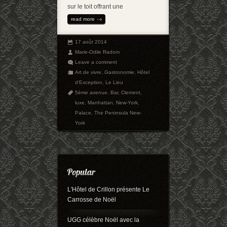
sur le toit offrant une
read more
17 août 2014
Marie-Odile Radom
Leave a comment
Art de vivre
,
Gastronomie
,
Hôtel
d'Exception
,
Le Lieu
5ème avenue
,
Bar
,
Clement
,
luxe
,
Manhattan
,
New-York
,
Palace
,
The Peninsula New-
York
L'Hôtel de Crillon présente Le
Carrosse de Noël
UGG célèbre Noël avec la