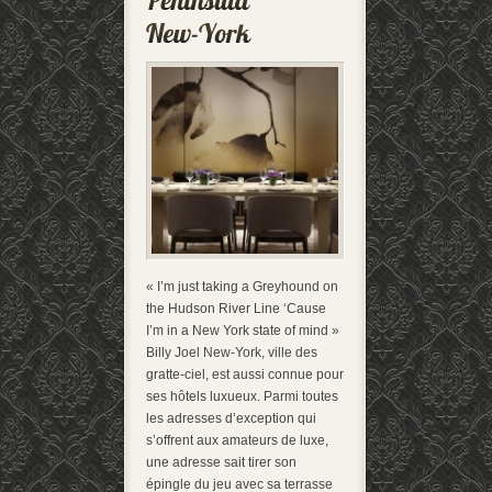
« I’m just taking a Greyhound on
the Hudson River Line ‘Cause
I’m in a New York state of mind »
Billy Joel New-York, ville des
gratte-ciel, est aussi connue pour
ses hôtels luxueux. Parmi toutes
les adresses d’exception qui
s’offrent aux amateurs de luxe,
une adresse sait tirer son
épingle du jeu avec sa terrasse