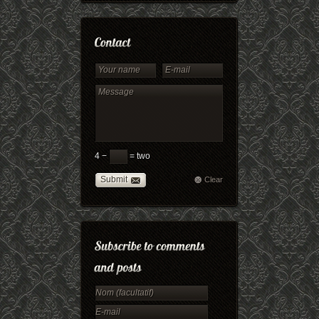
4 −
= two
Submit
Clear