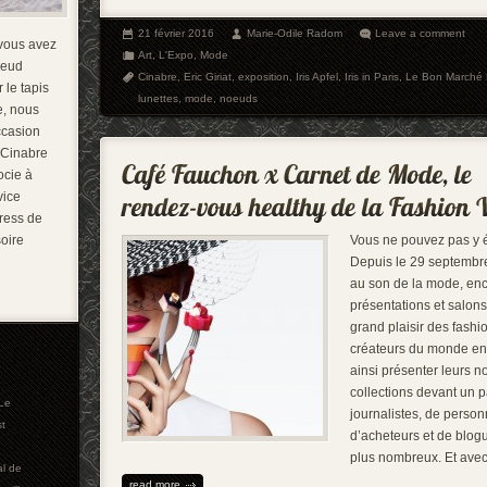
21 février 2016
Marie-Odile Radom
Leave a comment
vous avez
Art
,
L'Expo
,
Mode
oeud
Cinabre
,
Eric Giriat
,
exposition
,
Iris Apfel
,
Iris in Paris
,
Le Bon Marché
 le tapis
lunettes
,
mode
,
noeuds
e, nous
occasion
 Cinabre
ocie à
vice
press de
oire
Vous ne pouvez pas y 
Depuis le 29 septembre
au son de la mode, enc
présentations et salons
grand plaisir des fashi
créateurs du monde ent
ainsi présenter leurs n
collections devant un p
Le
journalistes, de person
st
d’acheteurs et de blog
plus nombreux. Et ave
al de
read more