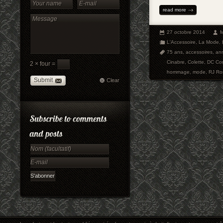
read more
27 octobre 2014
M
L'Accessoire
,
La Mode
,
75 ans
,
accessoires
,
ann
Cinabre
,
Colette
,
DC Co
2 × four =
hommage
,
mode
,
RJ Ro
Submit
Clear