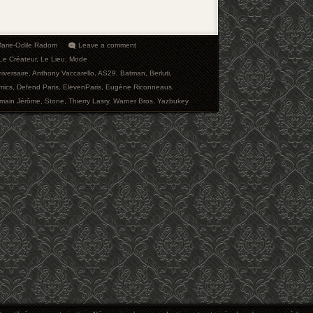
arie-Odile Radom
Leave a comment
Le Créateur
,
Le Lieu
,
Mode
iversaire
,
Anthony Vaccarello
,
AS29
,
Batman
,
Berluti
,
mics
,
Defend Paris
,
ElevenParis
,
Eugène Riconneaus
,
main Jérôme
,
Stone
,
Thierry Lasry
,
Warner Bros
,
Yazbukey