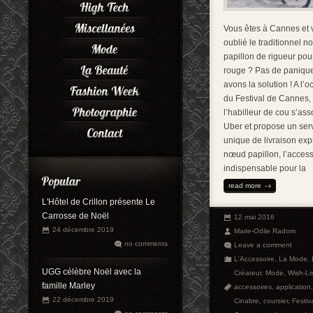
Vous êtes à Cannes et 
oublié le traditionnel n
papillon de rigueur pour
rouge ? Pas de paniqu
avons la solution ! A l’
du Festival de Cannes,
l’habilleur de cou s’ass
Uber et propose un ser
unique de livraison ex
nœud papillon, l’access
indispensable pour la
read more
L'Hôtel de Crillon présente Le
Carrosse de Noël
12 mai 2016
24 décembre 2019
Marie-Odile Radom
no comments
Leave a comment
L'Accessoire
,
La Mode
,
UGG célèbre Noël avec la
Créateur
,
Mode
,
Wish-Li
famille Marley
accessoires
,
application
,
22 décembre 2019
Cinabre
,
coursier
,
Festiv