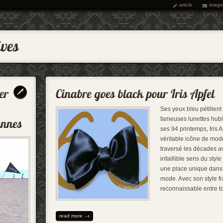
article
image
Ses yeux bleu pétillent
fameuses lunettes hubl
ses 94 printemps, Iris A
véritable icône de mode
traversé les décades a
infaillible sens du style
une place unique dans 
mode. Avec son style fr
reconnaissable entre to
read more