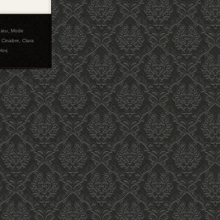
Lieu
,
Mode
,
Cinabre
,
Clara
vlov
,