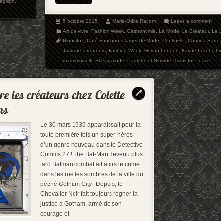
apillon
,
5 octobre 2015
Marie-Odile Radom
Leave a comment
Art de vivre
,
Fashion Week
,
Gastronomie
,
La Mode
,
Le Créateur
,
Le 
Blondifox
,
Café Fauchon
,
Carnet de Mode
,
Centinelle
,
Charina Sarte
Jasmine
,
créateurs
,
Fashion Week
,
Florian London
,
Karine Lecchi
,
Li
mademoiselle Slassi
,
mode
,
Paulette et Simone
,
Twins for Peace
Le 30 mars 1939 apparaissait pour la
toute première fois un super-héros
d’un genre nouveau dans le Detective
Comics 27 ! The Bat-Man devenu plus
tard Batman combattait alors le crime
dans les ruelles sombres de la ville du
péché Gotham City. Depuis, le
Chevalier Noir fait toujours régner la
justice à Gotham, armé de son
courage et