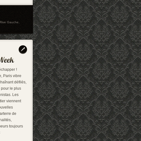
 Rive Gauche
,
échapper !
, Paris vibre
haînant défilés,
 pour le plus
onistas. Les
ier viennent
ouvelles
arterre de
nalités,
ueurs toujours
c