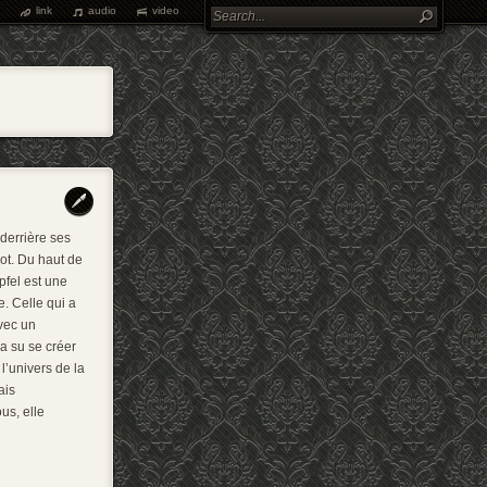
link
audio
video
 derrière ses
ot. Du haut de
pfel est une
. Celle qui a
vec un
 a su se créer
l’univers de la
ais
us, elle