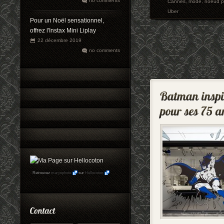
no comments
Cannes
,
mode
,
noeud p
Uber
Pour un Noël sensationnel,
offrez l'Instax Mini Liplay
22 décembre 2019
no comments
Retrouvez
maryophoto
sur
Hellocoton