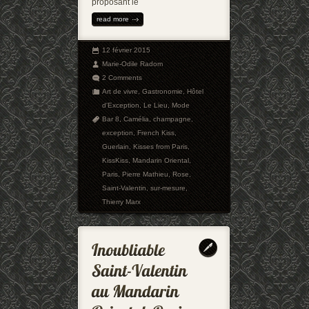
proposant le
read more
12 février 2015
Marie-Odile Radom
2 Comments
Art de vivre
,
Gastronomie
,
Hôtel
d'Exception
,
Le Lieu
,
Mode
Bar 8
,
Camélia
,
champagne
,
exception
,
French Kiss
,
Guerlain
,
Kisses from Paris
,
KissKiss
,
Mandarin Oriental
,
Paris
,
Pierre Mathieu
,
Rose
,
Saint-Valentin
,
sur-mesure
,
Thierry Marx