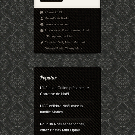
27 mai 2013
Marie-Odile Radom
Leave a comment
Art de vivre
,
Gastronomie
,
Hôtel
d'Exception
,
Le Lieu
Camélia
,
Daily Marx
,
Mandarin
Oriental Paris
,
Thierry Marx
L'Hôtel de Crillon présente Le
Carrosse de Noël
UGG célèbre Noël avec la
famille Marley
Pour un Noël sensationnel,
offrez l'Instax Mini Liplay