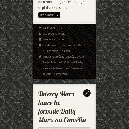
de fleurs, bougies, champagne
et plaisir des sens
read more
13 février 2014
Marie-Odile Radom
Leave a comment
Art de vivre
,
Gastronomie
,
Hôtel
d'Exception
,
Le Lieu
amour
,
Camélia
,
félicité
,
Love in
Paris
,
Mandarin Oriental Paris
,
Pierre Mathieu
,
Saint-Valentin
,
séjour
,
Thierry Marx