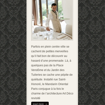
Parfois en plein centre ville se
cachent de petites merveilles
qu’il fait bon de découvrir au
hasard d’une promenade. Là, à
quelques pas de la Place
Vendôme et du Jardin des
Tuileries se cache une pépite de
quiétude. Installé rue Saint-
Honoré, le Mandarin Oriental
Paris conjugue à la fois le
charme de l’architecture Art Déco
revisité
read more