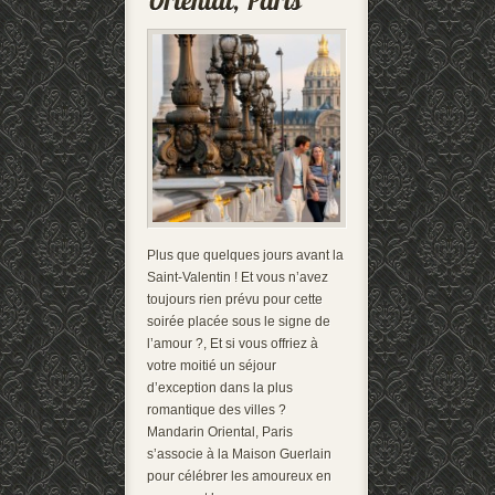
Plus que quelques jours avant la
Saint-Valentin ! Et vous n’avez
toujours rien prévu pour cette
soirée placée sous le signe de
l’amour ?, Et si vous offriez à
votre moitié un séjour
d’exception dans la plus
romantique des villes ?
Mandarin Oriental, Paris
s’associe à la Maison Guerlain
pour célébrer les amoureux en