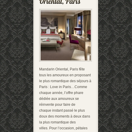
Mandarin Oriental, Paris fête
tous les amoureux en proposant
le plus romantique des séjours à
Paris : Love in Paris…Comme
chaque année, l’offre phare
dédiée aux amoureux se
réinvente pour faire de
chaque instant passé le plus
doux des moments à deux dans
la plus romantique des
villes. Pour l’occasion, pétales