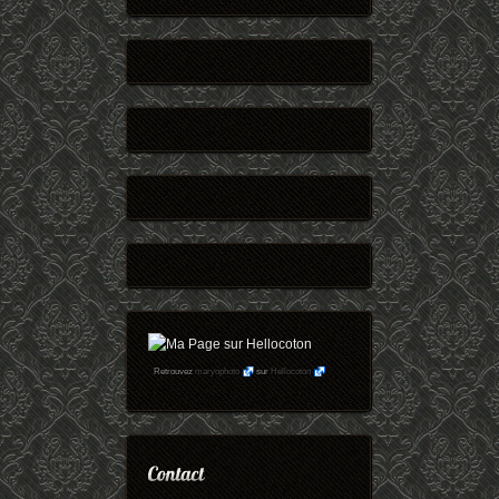
Retrouvez
maryophoto
sur
Hellocoton