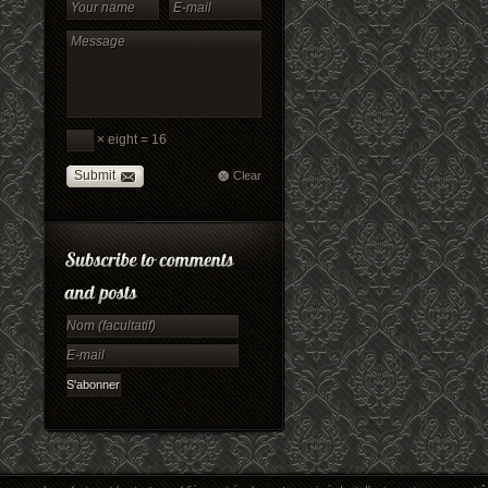
× eight = 16
Submit
Clear