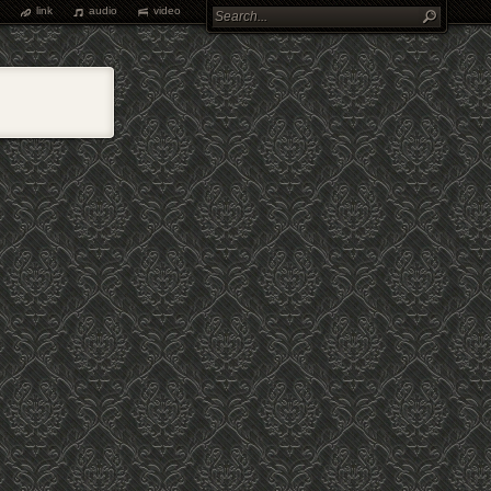
link
audio
video