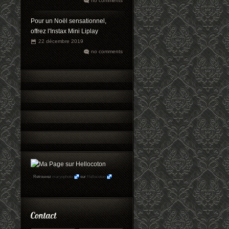
no comments
Pour un Noël sensationnel,
offrez l'Instax Mini Liplay
22 décembre 2019
no comments
Retrouvez
maryophoto
sur
Hellocoton