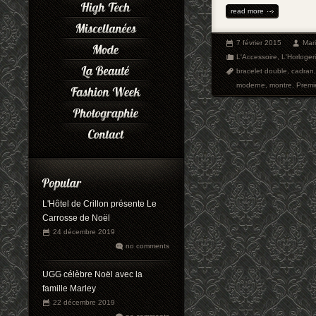
read more
7 février 2015
Mar
L'Accessoire
,
L'Horloger
bracelet double
,
cadran
moderne
,
montre
,
Premi
L'Hôtel de Crillon présente Le
Carrosse de Noël
24 décembre 2019
no comments
UGG célèbre Noël avec la
famille Marley
22 décembre 2019