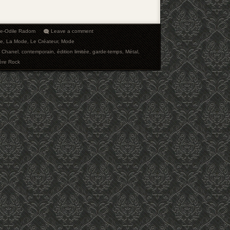
ie-Odile Radom
Leave a comment
ie
,
La Mode
,
Le Créateur
,
Mode
,
Chanel
,
contemporain
,
édition limitée
,
garde-temps
,
Métal
,
ère Rock