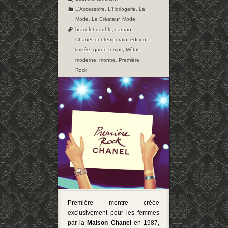
L'Accessoire
,
L'Horlogerie
,
La
Mode
,
Le Créateur
,
Mode
bracelet double
,
cadran
,
Chanel
,
contemporain
,
édition
limitée
,
garde-temps
,
Métal
,
moderne
,
montre
,
Première
Rock
Première montre créée
exclusivement pour les femmes
par la
Maison Chanel
en 1987,