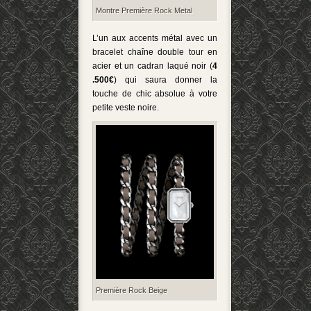
Montre Première Rock Metal
L’un aux accents métal avec un
bracelet chaîne double tour en
acier et un cadran laqué noir (
4
.500€
) qui saura donner la
touche de chic absolue à votre
petite veste noire.
Première Rock Beige