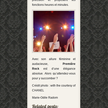
précision et proposent les
fonctions heures et minutes.
Avec son allure féminine et
audacieuse,
Première
Rock
est d’une élégance
absolue. Alors qu’attendez-vous
pour y succomber ?
Crédit photo : with the courtesy of
CHANEL
Marie-Odile Radom