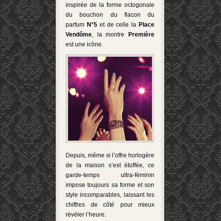
inspirée de la forme octogonale
du bouchon du flacon du
parfum
N°5
et de celle la
Place
Vendôme
, la montre
Première
est une icône.
Depuis, même si l’offre horlogère
de la maison s’est étoffée, ce
garde-temps ultra-féminin
impose toujours sa forme et son
style incomparables, laissant les
chiffres de côté pour mieux
révéler l’heure.