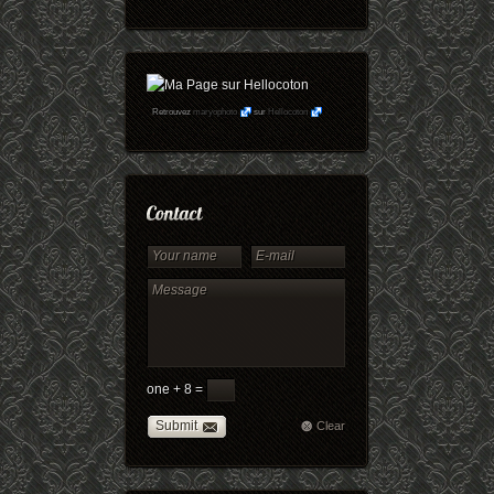
Retrouvez
maryophoto
sur
Hellocoton
one + 8 =
Submit
Clear