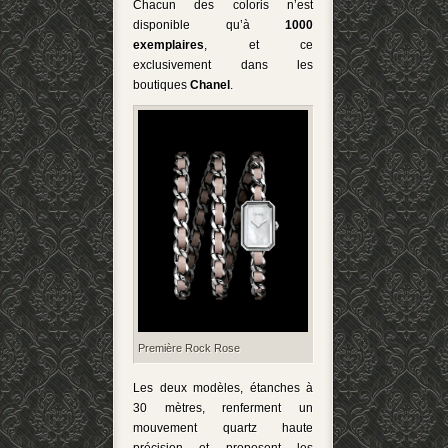
Chacun des coloris n’est
disponible qu’à
1000
exemplaires
, et ce
exclusivement dans les
boutiques
Chanel
.
Première Rock Rose
Les deux modèles, étanches à
30 mètres, renferment un
mouvement quartz haute