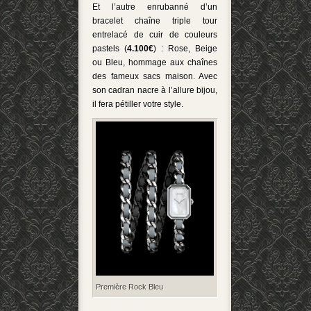
Et l’autre enrubanné d’un
bracelet chaîne triple tour
entrelacé de cuir de couleurs
pastels (
4.100€
) : Rose, Beige
ou Bleu, hommage aux chaînes
des fameux sacs maison. Avec
son cadran nacre à l’allure bijou,
il fera pétiller votre style.
Première Rock Bleu