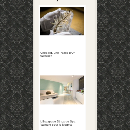
Chopard, une Palme d'Or
fairmined
L’Escapade Détox du Spa
Valmont pour le Meurice