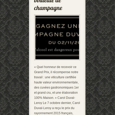
« Quel honneur de recevoir ce
Grand Prix, il récompense notre
travail : une viticulture certifiée
haute valeur environnementale,
des cuvées gastronomiques 1er
et grand cru, et une élaboration
100% Maison. » Carol Duval-
Leroy Le 7 octobre dernier, Carol
Duval-Leroy a reçu le prix du
rayonnement 2015 français,