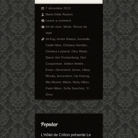
7 décembre 2012
Marie-Odile Radom
Leave a comment
Art de vivre
,
Mode
,
Revue de
style
Ali Kay
,
Andre Balazs
,
bouteille
,
Caitlin Moe
,
Chelsea Handler
,
Chelsea Leyland
,
Cleo Wade
,
Diane Von Furstenberg
,
Dori
Cooperman
,
édition limitée
,
Evian
,
Genevieve Jones
,
Hilary
Rhoda
,
lancement
,
Lily Kwong
,
Mia Moretti
,
Miami
,
Nicky Hilton
,
Paris Hilton
,
Sofia Sanchez
,
Yi
Zhou
L'Hôtel de Crillon présente Le