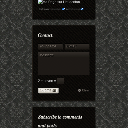
Retrouvez
maryophoto
sur
Hellocoton
2 + seven =
Submit
Clear