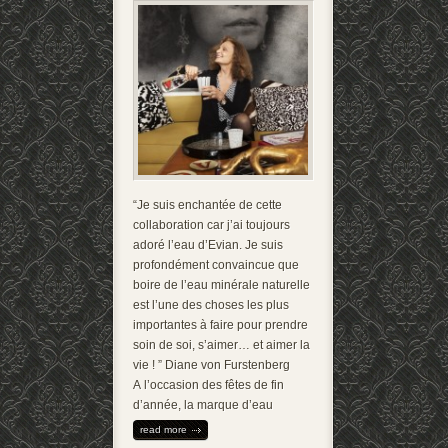
“Je suis enchantée de cette
collaboration car j’ai toujours
adoré l’eau d’Evian. Je suis
profondément convaincue que
boire de l’eau minérale naturelle
est l’une des choses les plus
importantes à faire pour prendre
soin de soi, s’aimer… et aimer la
vie ! ” Diane von Furstenberg
A l’occasion des fêtes de fin
d’année, la marque d’eau
read more