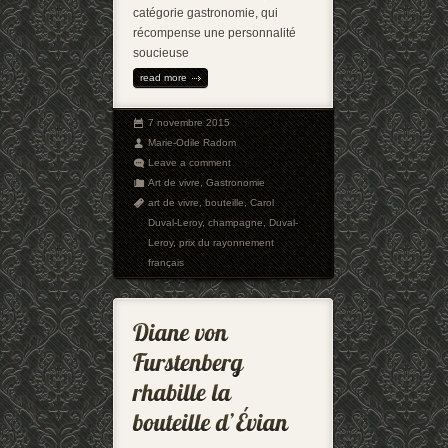
catégorie gastronomie, qui
récompense une personnalité
soucieuse
read more
7 novembre 2015
Marie-Odile Radom
Leave a comment
Art de vivre
,
Gastronomie
art de vivre
,
bouteille
,
Carol
Duval-Leroy
,
champagne
,
Duval-
Leroy
,
prix du rayonnement
français