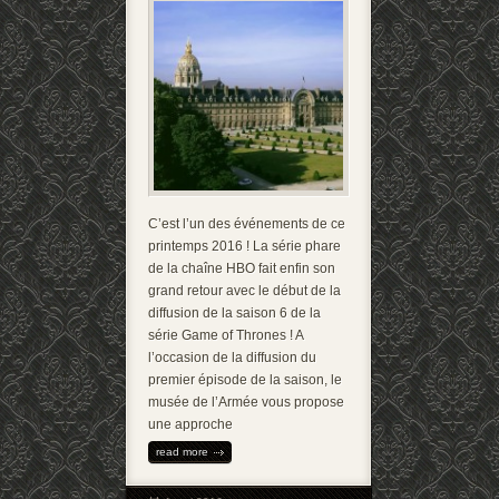
C’est l’un des événements de ce
printemps 2016 ! La série phare
de la chaîne HBO fait enfin son
grand retour avec le début de la
diffusion de la saison 6 de la
série Game of Thrones ! A
l’occasion de la diffusion du
premier épisode de la saison, le
musée de l’Armée vous propose
une approche
read more