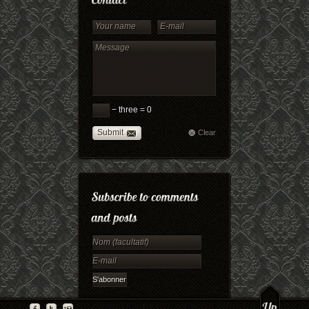
− three = 0
Submit
Clear