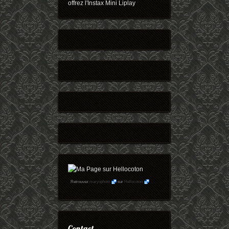
offrez l'Instax Mini Liplay
Retrouvez
maryophoto
sur
Hellocoton