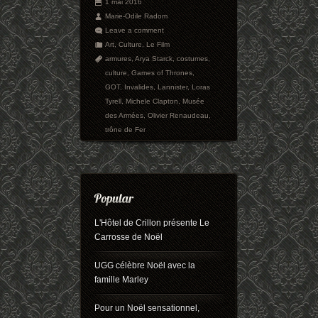
1 mai 2016
Marie-Odile Radom
Leave a comment
Art
,
Culture
,
Le Film
armures
,
Arya Starck
,
costumes
,
culture
,
Games of Thrones
,
GOT
,
Invalides
,
Lannister
,
Loras
Tyrell
,
Michele Clapton
,
Musée
des Armées
,
Olivier Renaudeau
,
trône de Fer
L'Hôtel de Crillon présente Le
Carrosse de Noël
UGG célèbre Noël avec la
famille Marley
Pour un Noël sensationnel,