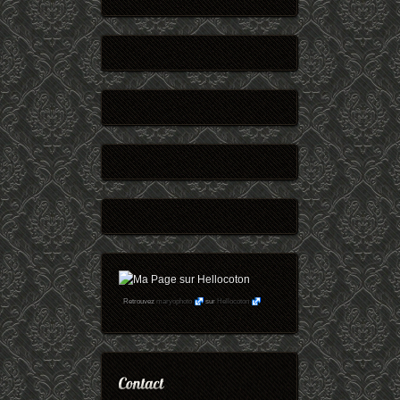
Retrouvez
maryophoto
sur
Hellocoton