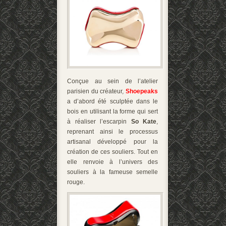
Conçue au sein de l’atelier
parisien du créateur,
Shoepeaks
a d’abord été sculptée dans le
bois en utilisant la forme qui sert
à réaliser l’escarpin
So Kate
,
reprenant ainsi le processus
artisanal développé pour la
création de ces souliers. Tout en
elle renvoie à l’univers des
souliers à la fameuse semelle
rouge.