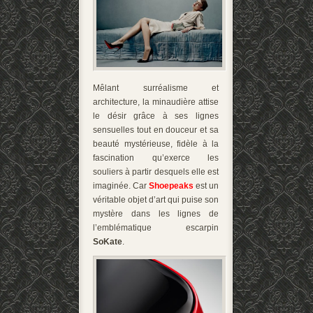
Mêlant surréalisme et
architecture, la minaudière attise
le désir grâce à ses lignes
sensuelles tout en douceur et sa
beauté mystérieuse, fidèle à la
fascination qu’exerce les
souliers à partir desquels elle est
imaginée. Car
Shoepeaks
est un
véritable objet d’art qui puise son
mystère dans les lignes de
l’emblématique escarpin
SoKate
.