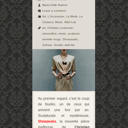
Marie-Odile Radom
Leave a comment
Art
,
L'Accessoire
,
La Mode
,
Le
Créateur
,
Mode
,
Wish-List
art
,
Christian Louboutin
,
minaudière
,
mode
,
sculpture
,
semelle rouge
,
Shoepeaks
,
SoKate
,
Soulier
,
wish-list
Au premier regard, c’est le coup
de foudre, un de ceux qui
arrivent une fois par an.
Sculpturale et mystérieuse,
Shoepeaks
, la nouvelle pièce
maîtresse de
Christian