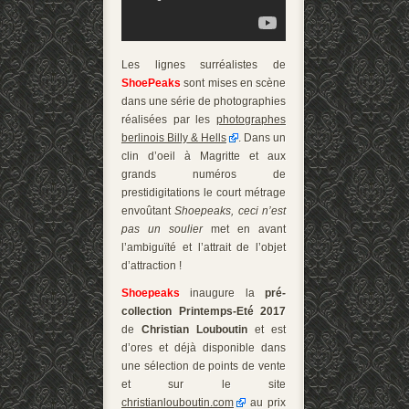
Les lignes surréalistes de
ShoePeaks
sont mises en scène
dans une série de photographies
réalisées par les
photographes
berlinois Billy & Hells
. Dans un
clin d’oeil à Magritte et aux
grands numéros de
prestidigitations le court métrage
envoûtant
Shoepeaks, ceci n’est
pas un soulier
met en avant
l’ambiguïté et l’attrait de l’objet
d’attraction !
Shoepeaks
inaugure la
pré-
collection Printemps-Eté 2017
de
Christian Louboutin
et est
d’ores et déjà disponible dans
une sélection de points de vente
et sur le site
christianlouboutin.com
au prix