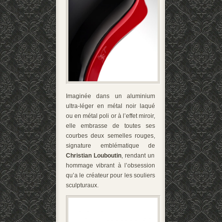
Imaginée dans un aluminium
ultra-léger en métal noir laqué
ou en métal poli or à l’effet miroir,
elle embrasse de toutes ses
courbes deux semelles rouges,
signature emblématique de
Christian Louboutin
, rendant un
hommage vibrant à l’obsession
qu’a le créateur pour les souliers
sculpturaux.