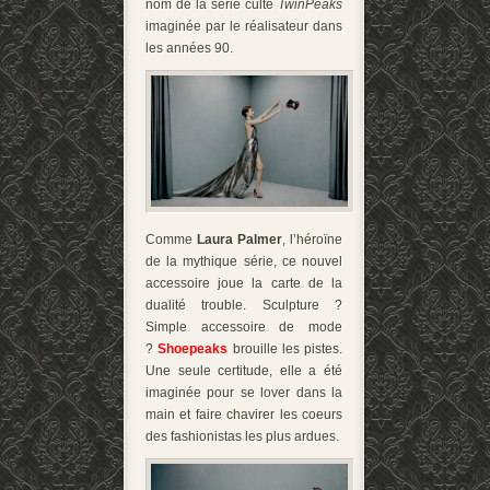
nom de la série culte
TwinPeaks
imaginée par le réalisateur dans
les années 90.
Comme
Laura Palmer
, l’héroïne
de la mythique série, ce nouvel
accessoire joue la carte de la
dualité trouble. Sculpture ?
Simple accessoire de mode
?
Shoepeaks
brouille les pistes.
Une seule certitude, elle a été
imaginée pour se lover dans la
main et faire chavirer les coeurs
des fashionistas les plus ardues.