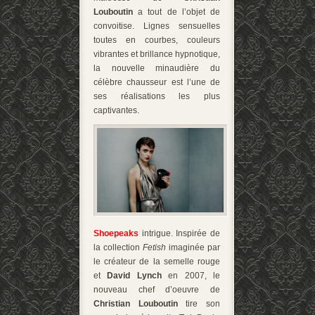
Louboutin
a tout de l’objet de
convoitise. Lignes sensuelles
toutes en courbes, couleurs
vibrantes et brillance hypnotique,
la nouvelle minaudière du
célèbre chausseur est l’une de
ses réalisations les plus
captivantes.
Shoepeaks
intrigue. Inspirée de
la collection
Fetish
imaginée par
le créateur de la semelle rouge
et
David Lynch
en 2007, le
nouveau chef d’oeuvre de
Christian Louboutin
tire son