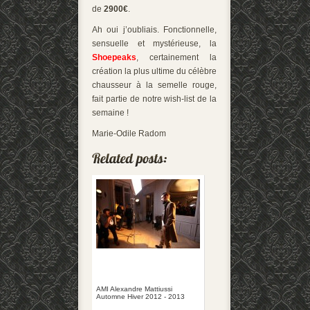
de
2900€
.
Ah oui j’oubliais. Fonctionnelle,
sensuelle et mystérieuse, la
Shoepeaks
, certainement la
création la plus ultime du célèbre
chausseur à la semelle rouge,
fait partie de notre wish-list de la
semaine !
Marie-Odile Radom
AMI Alexandre Mattiussi
Automne Hiver 2012 - 2013