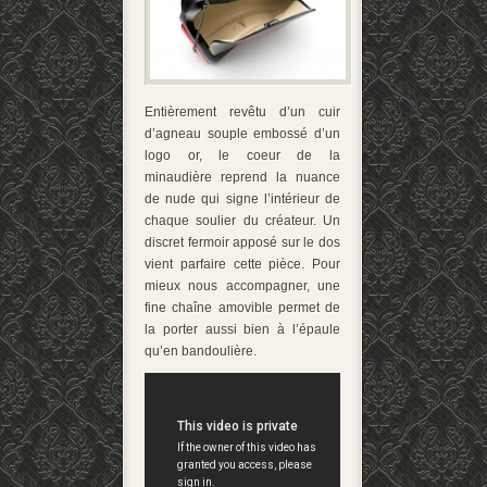
Entièrement revêtu d’un cuir
d’agneau souple embossé d’un
logo or, le coeur de la
minaudière reprend la nuance
de nude qui signe l’intérieur de
chaque soulier du créateur. Un
discret fermoir apposé sur le dos
vient parfaire cette pièce. Pour
mieux nous accompagner, une
fine chaîne amovible permet de
la porter aussi bien à l’épaule
qu’en bandoulière.