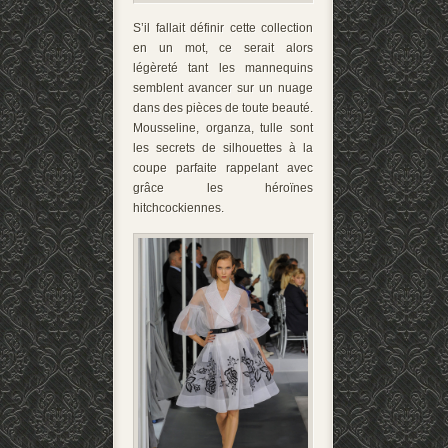
S’il fallait définir cette collection
en un mot, ce serait alors
légèreté tant les mannequins
semblent avancer sur un nuage
dans des pièces de toute beauté.
Mousseline, organza, tulle sont
les secrets de silhouettes à la
coupe parfaite rappelant avec
grâce les héroïnes
hitchcockiennes.