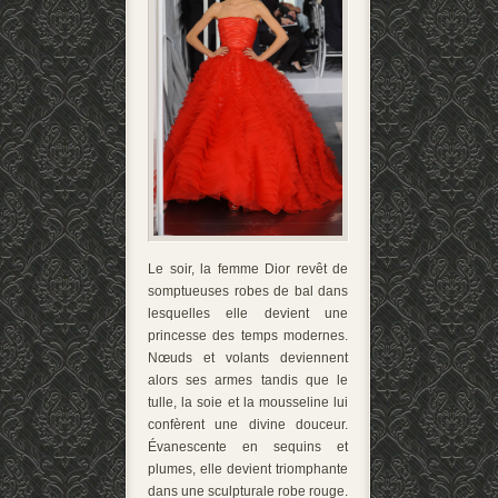
Le soir, la femme Dior revêt de
somptueuses robes de bal dans
lesquelles elle devient une
princesse des temps modernes.
Nœuds et volants deviennent
alors ses armes tandis que le
tulle, la soie et la mousseline lui
confèrent une divine douceur.
Évanescente en sequins et
plumes, elle devient triomphante
dans une sculpturale robe rouge.