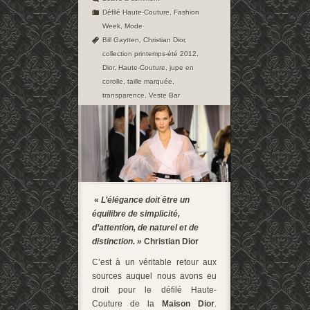
Défilé Haute-Couture
,
Fashion
Week
,
Mode
Bill Gaytten
,
Christian Dior
,
collection printemps-été 2012
,
Dior
,
Haute-Couture
,
jupe en
corolle
,
taille marquée
,
transparence
,
Veste Bar
«
L’élégance doit être un
équilibre de simplicité,
d’attention, de naturel et de
distinction. »
Christian Dior
C’est à un véritable retour aux
sources auquel nous avons eu
droit pour le défilé Haute-
Couture de la
Maison Dior
.