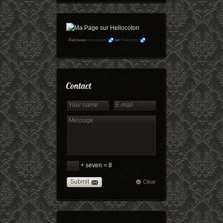
Retrouvez
maryophoto
sur
Hellocoton
+ seven = 8
Submit
Clear