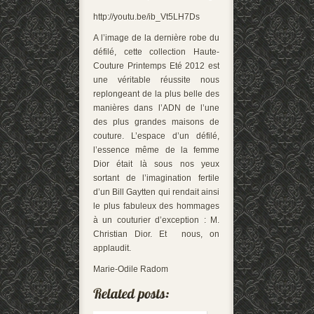
http://youtu.be/ib_Vt5LH7Ds
A l’image de la dernière robe du
défilé, cette collection Haute-
Couture Printemps Eté 2012 est
une véritable réussite nous
replongeant de la plus belle des
manières dans l’ADN de l’une
des plus grandes maisons de
couture. L’espace d’un défilé,
l’essence même de la femme
Dior était là sous nos yeux
sortant de l’imagination fertile
d’un Bill Gaytten qui rendait ainsi
le plus fabuleux des hommages
à un couturier d’exception : M.
Christian Dior. Et nous, on
applaudit.
Marie-Odile Radom