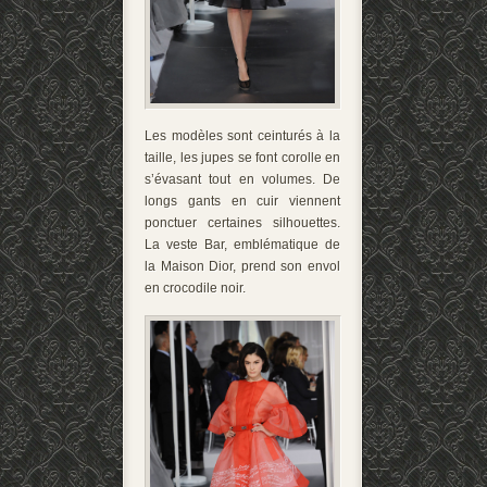
Les modèles sont ceinturés à la
taille, les jupes se font corolle en
s’évasant tout en volumes. De
longs gants en cuir viennent
ponctuer certaines silhouettes.
La veste Bar, emblématique de
la Maison Dior, prend son envol
en crocodile noir.