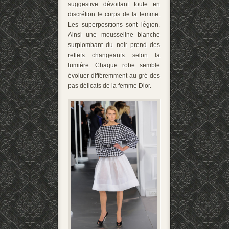
suggestive dévoilant toute en
discrétion le corps de la femme.
Les superpositions sont légion.
Ainsi une mousseline blanche
surplombant du noir prend des
reflets changeants selon la
lumière. Chaque robe semble
évoluer différemment au gré des
pas délicats de la femme Dior.