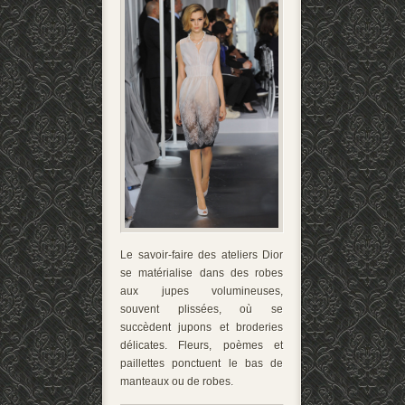
Le savoir-faire des ateliers Dior
se matérialise dans des robes
aux jupes volumineuses,
souvent plissées, où se
succèdent jupons et broderies
délicates. Fleurs, poèmes et
paillettes ponctuent le bas de
manteaux ou de robes.