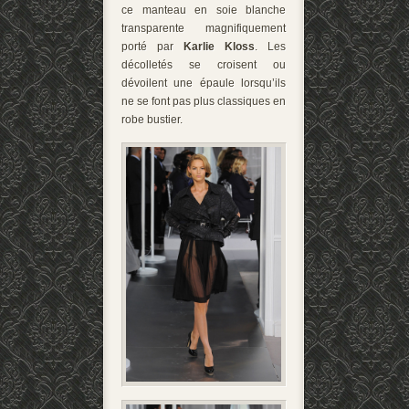
ce manteau en soie blanche
transparente magnifiquement
porté par
Karlie Kloss
. Les
décolletés se croisent ou
dévoilent une épaule lorsqu’ils
ne se font pas plus classiques en
robe bustier.