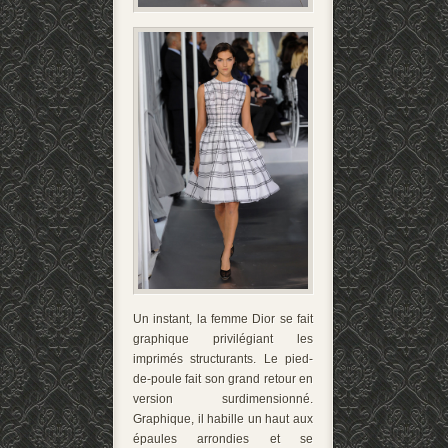
Un instant, la femme Dior se fait
graphique privilégiant les
imprimés structurants. Le pied-
de-poule fait son grand retour en
version surdimensionné.
Graphique, il habille un haut aux
épaules arrondies et se