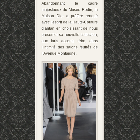
Abandonnant le cadre
majestueux du Musée Rodin, la
Maison Dior a préféré renoué
avec l’esprit de la Haute-Couture
d’antan en choisissant de nous
présenter sa nouvelle collection,
aux forts accents rétro, dans
l’intimité des salons feutrés de
l’Avenue Montaigne.