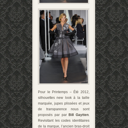
Pour le Printemps – Été 2012,
silhouettes new look à la taille
marquée, jupes plissées et jeux
de transparence nous sont
proposés par par
Bill Gaytten
.
Revisitant les codes identitaires
de la marque, l’ancien bras-droit