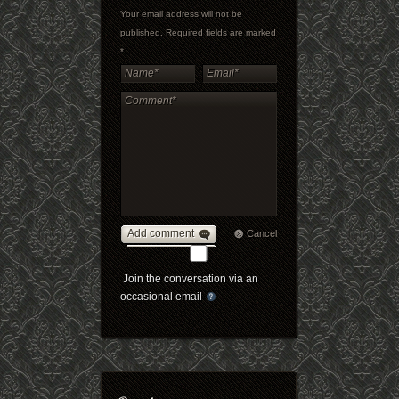
Your email address will not be
published. Required fields are marked
*
Add comment
Cancel
Join the conversation via an
occasional email