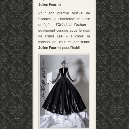
Julien Fournié
Pour son premier festival de
Cannes, la chanteuse chinoise
et égérie
l’Oréal
Li Yuchun
–
également connue sous le nom
de
Chris Lee
– a choisi la
maison de couture parisienne
Julien Fournié
pour l’habiller.