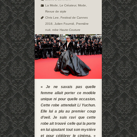
La Mode
,
Le Créateur
,
Mode
,
Revue de style
Chris Lee
,
Festival de Cannes
2016
,
Julien Fournié
,
Première
nuit
,
robe Haute-Couture
«
Je ne savais pas quelle
femme allait porter ce modèle
unique ni pour quelle occasion.
Cette robe attendait Li Yuchun.
Elle lui a plu au premier coup
d’oeil. Je suis ravi que cette
robe ait trouvé celle qui la porte
en lui ajoutant tout son mystère
et pour célébrer le cinéma.
»