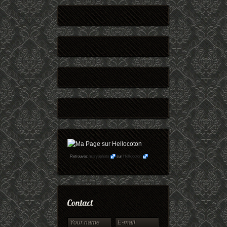
Retrouvez
maryophoto
sur
Hellocoton