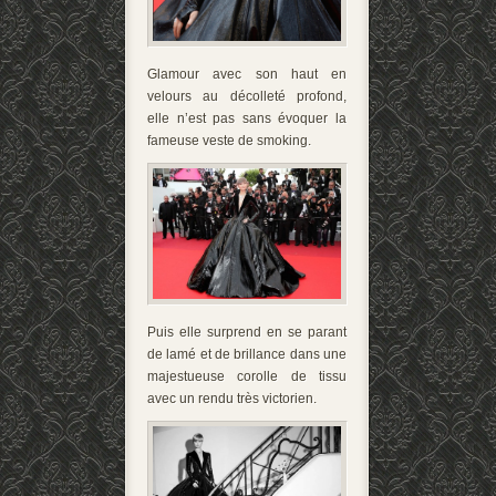
Glamour avec son haut en
velours au décolleté profond,
elle n’est pas sans évoquer la
fameuse veste de smoking.
Puis elle surprend en se parant
de lamé et de brillance dans une
majestueuse corolle de tissu
avec un rendu très victorien.