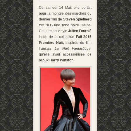
Ce samedi 14 Mai, elle portait
pour la montée des marches du
dernier film de
Steven Spielberg
the BFG
une robe noire Haute-
Couture en vinyle
Julien Fournié
issue de la collection
Fall 2015
Première Nuit,
inspirée du film
français
La Nuit Fantastique,
qu’elle avait accessoirisée de
bijoux
Harry Winston.